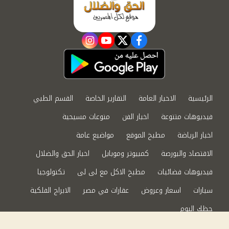
instagram
youtube
twitter
facebook
الرئيسية
الاخبار العامة
التقارير الخاصة
القسم الطبي
فيديوهات متنوعة
اخبار الفن
منوعات مسيحية
اخبار الرياضة
مطبخ الموقع
مواضيع عامة
الاقتصاد والبورصة
كمبيوتر وموبايل
اخبار الحق والضلال
فيديوهات فضائيات
مطبخ الاكل مع لى لى
تكنولوجيا
سيارات
اسعار وعروض
عقارات في مصر
الابراج الفلكية
حظك اليوم