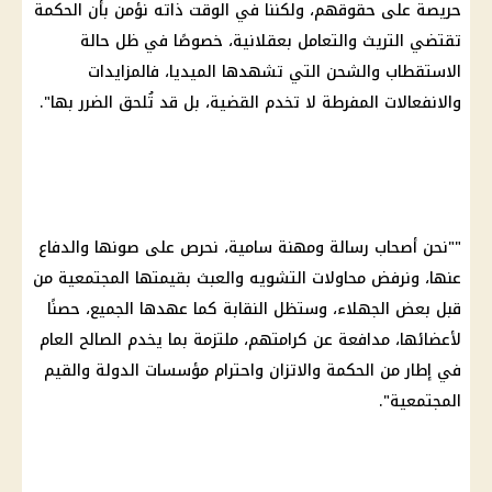
حريصة على حقوقهم، ولكننا في الوقت ذاته نؤمن بأن الحكمة
تقتضي التريث والتعامل بعقلانية، خصوصًا في ظل حالة
الاستقطاب والشحن التي تشهدها الميديا، فالمزايدات
والانفعالات المفرطة لا تخدم القضية، بل قد تُلحق الضرر بها".
""نحن أصحاب رسالة ومهنة سامية، نحرص على صونها والدفاع
عنها، ونرفض محاولات التشويه والعبث بقيمتها المجتمعية من
قبل بعض الجهلاء، وستظل النقابة كما عهدها الجميع، حصنًا
لأعضائها، مدافعة عن كرامتهم، ملتزمة بما يخدم الصالح العام
في إطار من الحكمة والاتزان واحترام مؤسسات الدولة والقيم
المجتمعية".