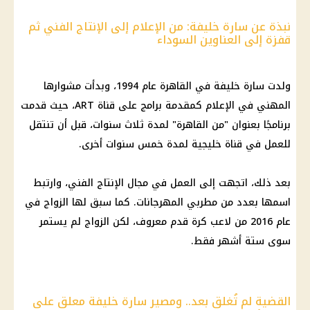
نبذة عن سارة خليفة: من الإعلام إلى الإنتاج الفني ثم
قفزة إلى العناوين السوداء
ولدت
سارة خليفة
في
القاهرة
عام 1994، وبدأت مشوارها
المهني في
الإعلام
كمقدمة برامج على قناة ART، حيث قدمت
برنامجًا بعنوان "من
القاهرة
" لمدة ثلاث سنوات، قبل أن تنتقل
للعمل في قناة خليجية لمدة خمس سنوات أخرى.
بعد ذلك، اتجهت إلى العمل في مجال الإنتاج الفني، وارتبط
اسمها بعدد من مطربي المهرجانات. كما سبق لها الزواج في
عام 2016 من لاعب
كرة قدم
معروف، لكن الزواج لم يستمر
سوى ستة أشهر فقط.
القضية لم تُغلق بعد.. ومصير سارة خليفة معلق على