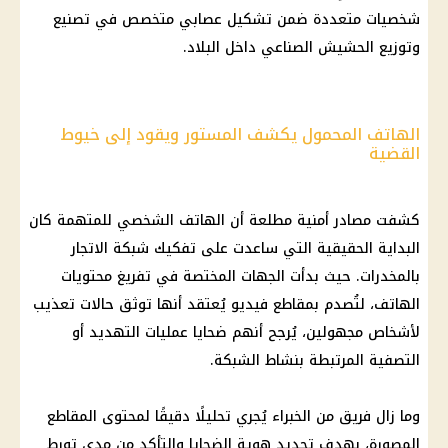
شخصيات متعددة ضمن تشكيل عصابي متخصص في تصنيع
وتوزيع الحشيش الصناعي داخل البلاد.
الهاتف المحمول يكشف المستور ويقود إلى خيوط
القضية
كشفت مصادر أمنية مطلعة أن الهاتف الشخصي للمتهمة كان
البداية الحقيقية التي ساعدت على تفكيك شبكة الاتجار
بالمخدرات. حيث بدأت الجهات المختصة في تفريغ محتويات
الهاتف، لتُصدم بمقاطع فيديو يُعتقد أنها توثق حالات تعذيب
لأشخاص مجهولين، يُرجح أنهم ضحايا عمليات التهديد أو
التصفية المرتبطة بنشاط الشبكة.
وما زال فريق من الخبراء يُجري تحليلًا دقيقًا لمحتوى المقاطع
المصورة، بهدف تحديد هوية الضحايا والتأكد من مدى تورط