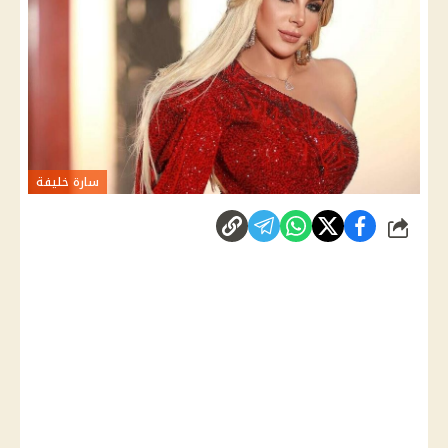
سارة خليفة
شارك