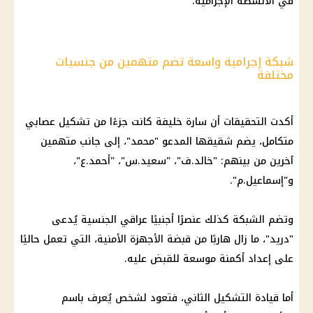
في الأنشطة الإجرامية.
شبكة إجرامية واسعة تضم متهمين من جنسيات
مختلفة
أكدت التحقيقات أن سارة خليفة كانت جزءًا من تشكيل عصابي
متكامل، يضم شقيقها المدعو "محمد"، إلى جانب متهمين
آخرين من بينهم: "خالد.ف"، "سعيد.س"، "أحمد.ع"،
و"إسماعيل.م".
وتضم الشبكة كذلك عنصرًا أجنبيًا عراقي الجنسية يُدعى
"دريد"، ما زال هاربًا من قبضة الأجهزة الأمنية، التي تعمل حاليًا
على إعداد أكمنة موسعة للقبض عليه.
أما قيادة التشكيل الثاني، فتعود لشخص يُعرف باسم