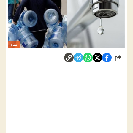
مياه
شارك