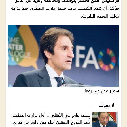
فرانسيس
، الذي اشتهر بتواضعه وبساطته وقربه من الناس،
مؤكداً أن هذه
الكنيسة
كانت محط زياراته المتكررة منذ بداية
توليه السدة البابوية.
سفير مص في روما
لا يفوتك
غضب عارم في الأهلي .. أول قرارات الخطيب
بعد الخروج المهين أمام صن داونز من دوري