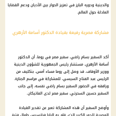
والدينية ودوره البارز في تعزيز
الحوار بين الأديان
ودعم القضايا
العادلة حول العالم.
مشاركة مصرية رفيعة بقيادة الدكتور أسامة الأزهري
أكد السفير بسام راضي، سفير مصر في روما، أن الدكتور
أسامة الأزهري، مستشار
رئيس الجمهورية
للشؤون الدينية
ووزير الأوقاف، قد وصل إلى روما مساء أمس، بتكليف من
الرئيس عبد الفتاح السيسي
، للمشاركة في مراسم الجنازة.
ورافقه في الحضور السفير بسام راضي نفسه، إلى جانب
السفير حسين السحرتي، سفير مصر لدى
الفاتيكان
.
وأوضح السفير أن هذه المشاركة تعبر عن تقدير القيادة
المصرية للدور الكبير الذي قام به
البابا فرانسيس
طوال فترة