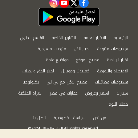
instagram
youtube
twitter
facebook
الرئيسية
الاخبار العامة
التقارير الخاصة
القسم الطبي
فيديوهات متنوعة
اخبار الفن
منوعات مسيحية
اخبار الرياضة
مطبخ الموقع
مواضيع عامة
الاقتصاد والبورصة
كمبيوتر وموبايل
اخبار الحق والضلال
فيديوهات فضائيات
مطبخ الاكل مع لى لى
تكنولوجيا
سيارات
اسعار وعروض
عقارات في مصر
الابراج الفلكية
حظك اليوم
من نحن
سياسة الخصوصية
اتصل بنا
©2024 الحق والضلال All Rights Reserved.
Powered by