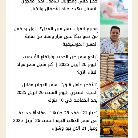
خطر خفي ومكونات سامة.. احذر معجون
الأسنان يهدد حياة الأطفال والكبار
محترم القرار.. بس فين العدل؟.. اول رد فعل
من حمو بيكا على قرار وقفه من نقابة
المهن الموسيقية
تراجع سعر طن الحديد وارتفاع الأسمنت
اليوم 26 أبريل 2025 | كم سجل سعر مواد
البناء الأن؟
"الأخضر عامل قلق".. سعر الدولار مقابل
الجنية المصري اليوم السبت 26 ابريل 2025
بعد انخفاضه في 10 بنوك
"عيار 21 يفقد 25 جنيها".. مفاجأة جديدة
في سعر الذهب اليوم السبت 26 أبريل 2025
وعيار 21 الآن بيع وشراء