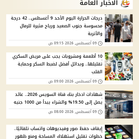
الاخبار العامة
درجات الحرارة اليوم الأحد 9 أغسطس.. 42 درجة
محسوسة جنوب الصعيد ورياح مثيرة للرمال
والأتربة
09 أغسطس, 2026 09:15 ص
10 أطعمة ومشروبات يجب على مريض السكري
تقليلها.. وبدائل أفضل لضبط السكر وحماية
القلب
09 أغسطس, 2026 09:00 ص
شهادات ادخار بنك قناة السويس 2026.. عائد
يصل إلى 19.50% والشراء يبدأ من 1000 جنيه
09 أغسطس, 2026 08:00 ص
إيقاف حفظ صور وفيديوهات واتساب تلقائيًا..
خطوات تقليل استهلاك المساحة ومنع ظهور