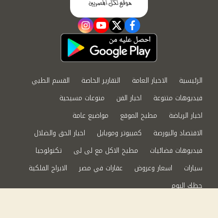
instagram
youtube
twitter
facebook
الرئيسية
الاخبار العامة
التقارير الخاصة
القسم الطبي
فيديوهات متنوعة
اخبار الفن
منوعات مسيحية
اخبار الرياضة
مطبخ الموقع
مواضيع عامة
الاقتصاد والبورصة
كمبيوتر وموبايل
اخبار الحق والضلال
فيديوهات فضائيات
مطبخ الاكل مع لى لى
تكنولوجيا
سيارات
اسعار وعروض
عقارات في مصر
الابراج الفلكية
حظك اليوم
من نحن
سياسة الخصوصية
اتصل بنا