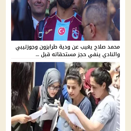
محمد صلاح يغيب عن ودية طرابزون وجوزتيبي
والنادي ينفي حجز مستحقاته قبل ...