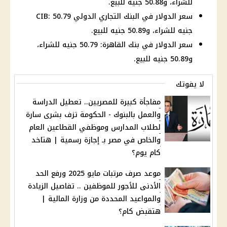
للشراء، و50.88 جنيه للبيع.
سعر الدولار في البنك التجاري الدولي CIB: 50.79
جنيه للشراء، و50.89 جنيه للبيع.
سعر الدولار في بنك القاهرة: 50.79 جنيه للشراء،
و50.89 جنيه للبيع.
لا يفوتك
مفاجأة كبيرة للمصريين.. تعطيل الدراسة
والعمل بالبنوك - الحكومة تزف بشرى سارة
لطلاب المدارس وموظفي القطاعين العام
والخاص في مصر بـ إجازة رسمية | هتاخد
كام يوم؟
موعد صرف مرتبات مايو 2025 ورفع الحد
الأدنى للأجور للموظفين .. تفاصيل الزيادة
والمواعيد المحددة من وزارة المالية |
هتقبض كام؟