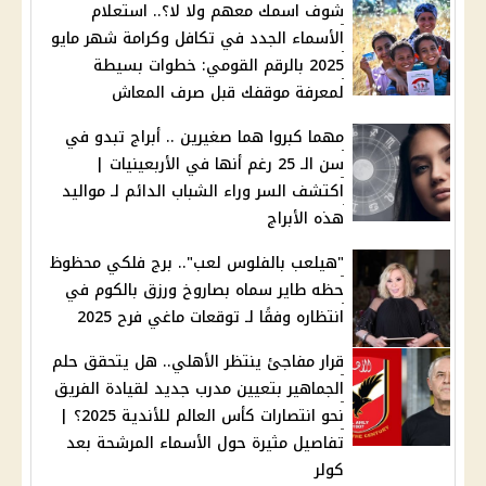
شوف اسمك معهم ولا لا؟.. استعلام
الأسماء الجدد في تكافل وكرامة شهر مايو
2025 بالرقم القومي: خطوات بسيطة
لمعرفة موقفك قبل صرف المعاش
مهما كبروا هما صغيرين .. أبراج تبدو في
سن الـ 25 رغم أنها في الأربعينيات |
اكتشف السر وراء الشباب الدائم لـ مواليد
هذه الأبراج
"هيلعب بالفلوس لعب".. برج فلكي محظوظ
حظه طاير سماه بصاروخ ورزق بالكوم في
انتظاره وفقًا لـ توقعات ماغي فرح 2025
قرار مفاجئ ينتظر الأهلي.. هل يتحقق حلم
الجماهير بتعيين مدرب جديد لقيادة الفريق
نحو انتصارات كأس العالم للأندية 2025؟ |
تفاصيل مثيرة حول الأسماء المرشحة بعد
كولر