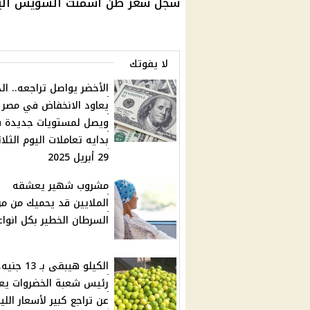
سجل سعر طن أسمنت السويس اليوم نحو 370
لا يفوتك
الأخضر يواصل تراجعه.. الد
يعاود الانخفاض في مصر
ويصل لمستويات جديدة 
بدايه تعاملات اليوم الثلاث
29 أبريل 2025
مشروب شهير يعشقه
الملايين قد يحميك من م
السرطان الخطير بكل انواع
الكيلو هيبقى بـ 13 جني
رئيس شعبة الخضروات يع
عن تراجع كبير لأسعار اللي