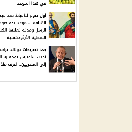
في هذا الموعد
أول صوم للأقباط بعد عيد
القيامة ... موعد بدء صوم
الرسل ومدته تعلنها الكن
القبطية الأرثوذكسية
بعد تصريحات دونالد ترام
نجيب ساويرس يوجه رسال
إلى المصريين.. اعرف ماذا