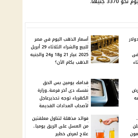
3 جنيها.
ولار
أسعار الذهب اليوم في مصر
للبيع والشراء الثلاثاء 29 أبريل
فى
2025 عيار 21 و18 و24 والجنيه
اء
الذهب بكام الآن؟
قدامك يومين بس الحق
رض
نفسك دى آخر فرصة..وزارة
ه
الكهرباء توجه تحذيرعاجل
لأصحاب العدادات القديمة
ه..
فوائد مذهلة لتناول معلقتين
لن
من العسل على الريق يوميا..
مون
علاج لمرض خطير