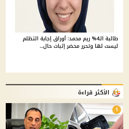
طالبة الـ4% ريم محمد: أوراق إجابة التظلم
ليست لها وتحرر محضر إثبات حال...
الأكثر قراءة
1