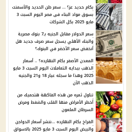
بكام حديد عز؟ … سعر طن الحديد والأسمنت
بسوق مواد البناء فى مصر اليوم السبت 3
مايو 2025 بكل الشركات
سعر الدولار مقابل الجنيه بـ7 بنوك مصرية
والبنك الأهلي يسجل سعر صرف جديد هل
أنخفض سعر الأخضر في البنوك؟
المعدن الأصفر بكام النهارده؟ .. أسعار
الذهب ببدايه التعاملات اليوم السبت 3 مايو
2025 وهذا ما سجله عيار 18 و21 والجنيه
الذهب الآن
تناول ثمره من هذه الفاكهة هتحميك من
أخطر الأمراض منها القلب والضغط ومرض
السرطان الملعون
الفراخ بكام النهارده ...ننشر أسعار الدواجن
والبيض اليوم السبت 3 مايو 2025 بالاسواق