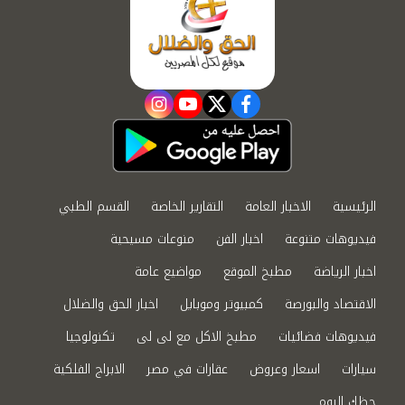
instagram
youtube
twitter
facebook
الرئيسية
الاخبار العامة
التقارير الخاصة
القسم الطبي
فيديوهات متنوعة
اخبار الفن
منوعات مسيحية
اخبار الرياضة
مطبخ الموقع
مواضيع عامة
الاقتصاد والبورصة
كمبيوتر وموبايل
اخبار الحق والضلال
فيديوهات فضائيات
مطبخ الاكل مع لى لى
تكنولوجيا
سيارات
اسعار وعروض
عقارات في مصر
الابراج الفلكية
حظك اليوم