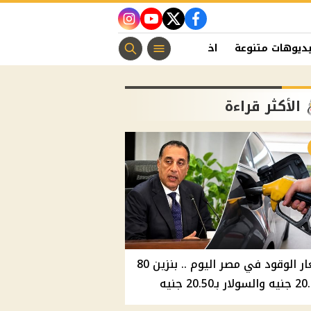
instagram
youtube
twitter
facebook
ديوهات متنوعة
اخبار الفن
منوعات مسيحية
اخبار الرياضة
الأكثر قراءة
أسعار الوقود في مصر اليوم .. بنزين 80