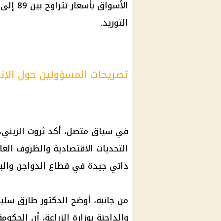
التوريد.
تصريحات المسؤولين حول الإنتا
في سياق متصل، أكد ثروت الزيني،
التحديات الاقتصادية والظروف العال
ذاتي جيدة في قطاع
الدواجن وال
من جانبه، أوضح الدكتور طارق سلي
والداجنة
بوزارة
الزراعة
، أن
الحكومة