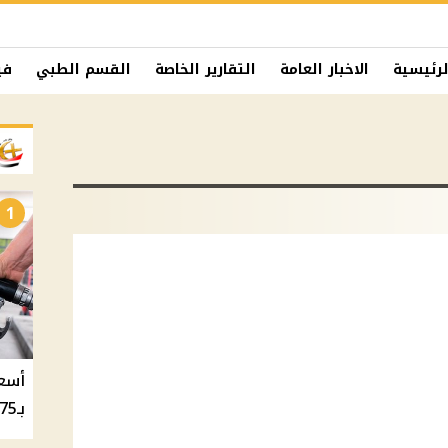
لرئيسية
الاخبار العامة
التقارير الخاصة
القسم الطبي
في
1
بـ20.75 جنيه والسولار بـ20.50 جنيه