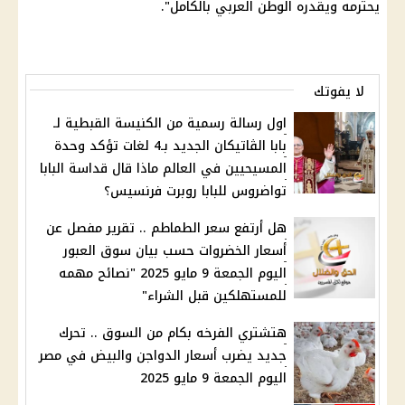
يحترمه ويقدره الوطن العربي بالكامل".
لا يفوتك
اول رسالة رسمية من الكنيسة القبطية لـ
بابا الڤاتيكان الجديد بـ4 لغات تؤكد وحدة
المسيحيين في العالم ماذا قال قداسة البابا
تواضروس للبابا روبرت فرنسيس؟
هل أرتفع سعر الطماطم .. تقرير مفصل عن
أسعار الخضروات حسب بيان سوق العبور
اليوم الجمعة 9 مايو 2025 "نصائح مهمه
للمستهلكين قبل الشراء"
هتشتري الفرخه بكام من السوق .. تحرك
جديد يضرب أسعار الدواجن والبيض في مصر
اليوم الجمعة 9 مايو 2025