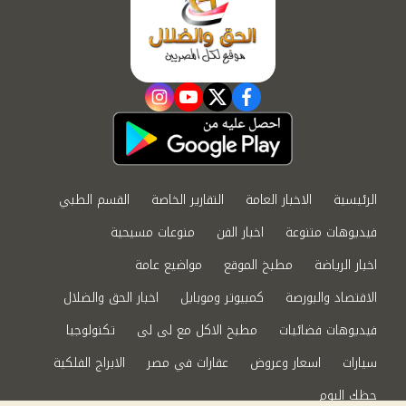
instagram
youtube
twitter
facebook
الرئيسية
الاخبار العامة
التقارير الخاصة
القسم الطبي
فيديوهات متنوعة
اخبار الفن
منوعات مسيحية
اخبار الرياضة
مطبخ الموقع
مواضيع عامة
الاقتصاد والبورصة
كمبيوتر وموبايل
اخبار الحق والضلال
فيديوهات فضائيات
مطبخ الاكل مع لى لى
تكنولوجيا
سيارات
اسعار وعروض
عقارات في مصر
الابراج الفلكية
حظك اليوم