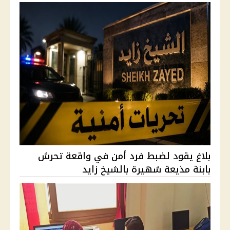
بلاغ يقود لضبط فرد أمن في واقعة تحرش
بابنة مذيعة شهيرة بالشيخ زايد