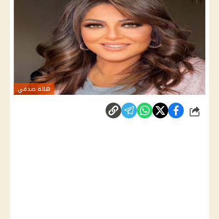
هالة صدقي
شارك