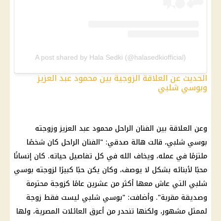
A post shared by Hala Sedki (@halasedkiofficial)
الحديث عن العلاقة الزوجية بين محمود عبد العزيز
وبوسي شلبي
وعن العلاقة بين الفنان الراحل محمود عبد العزيز وزوجته
بوسي شلبي، قالت هالة صدقي: "الفنان الراحل كان شخصًا
ملتزمًا في عمله، ويخاف الله في كل تفاصيل حياته. كان إنسانًا
محبًا لأبنائه بشكل لا يوصف، وكان يكن حبًا كبيرًا لزوجته بوسي
شلبي التي عاش معها أكثر من عشرين عامًا كزوجة محترمة
وصديقة مقربة". وأضافت: "بوسي شلبي ليست فقط زوجة
لممثل مشهور، ولكنها تنحدر من أعرق العائلات المصرية، ولها