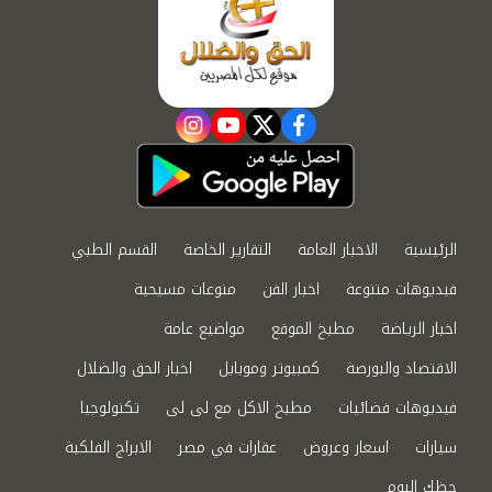
instagram
youtube
twitter
facebook
الرئيسية
الاخبار العامة
التقارير الخاصة
القسم الطبي
فيديوهات متنوعة
اخبار الفن
منوعات مسيحية
اخبار الرياضة
مطبخ الموقع
مواضيع عامة
الاقتصاد والبورصة
كمبيوتر وموبايل
اخبار الحق والضلال
فيديوهات فضائيات
مطبخ الاكل مع لى لى
تكنولوجيا
سيارات
اسعار وعروض
عقارات في مصر
الابراج الفلكية
حظك اليوم