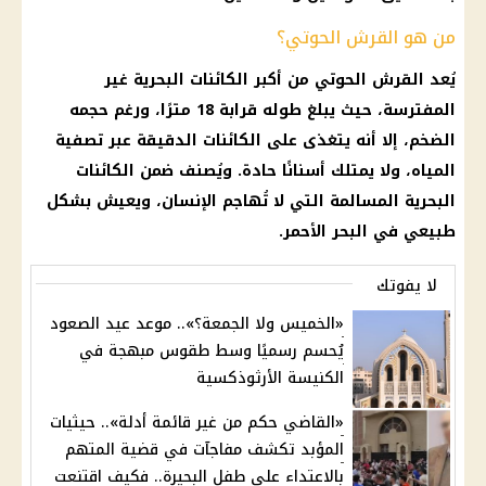
من هو القرش الحوتي؟
يُعد القرش الحوتي من أكبر الكائنات البحرية غير
المفترسة، حيث يبلغ طوله قرابة 18 مترًا، ورغم حجمه
الضخم، إلا أنه يتغذى على الكائنات الدقيقة عبر تصفية
المياه، ولا يمتلك أسنانًا حادة. ويُصنف ضمن الكائنات
البحرية المسالمة التي لا تُهاجم الإنسان، ويعيش بشكل
طبيعي في البحر الأحمر.
لا يفوتك
«الخميس ولا الجمعة؟».. موعد عيد الصعود
يُحسم رسميًا وسط طقوس مبهجة في
الكنيسة الأرثوذكسية
«القاضي حكم من غير قائمة أدلة».. حيثيات
المؤبد تكشف مفاجآت في قضية المتهم
بالاعتداء على طفل البحيرة.. فكيف اقتنعت