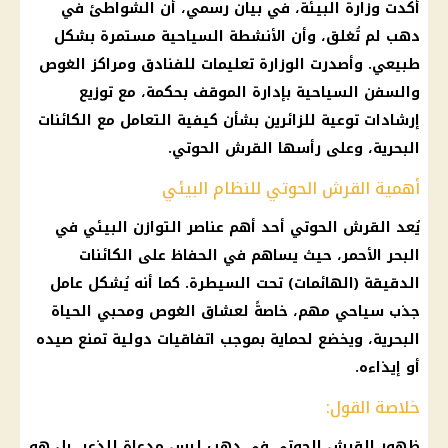
أكدت وزارة البيئة، في بيان رسمي، أن الشواطئ في
دهب لم تُغلق، وأن الأنشطة السياحية مستمرة بشكل
طبيعي. وأصدرت الوزارة تعليمات للفنادق ومراكز الغوص
والسفن السياحية بإدارة الموقف بحكمة، مع توزيع
إرشادات توعية للزائرين بشأن كيفية التعامل مع الكائنات
البحرية، وعلى رأسها القرش الحوتي.
أهمية القرش الحوتي للنظام البيئي
يُعد القرش الحوتي أحد أهم عناصر التوازن البيئي في
البحر الأحمر، حيث يساهم في الحفاظ على الكائنات
الدقيقة (الهائمات) تحت السيطرة. كما أنه يُشكل عامل
جذب سياحي مهم، خاصةً لعشاق الغوص ومحبي الحياة
البحرية، ويخضع لحماية بموجب اتفاقيات دولية تمنع صيده
أو إيذاءه.
خلاصة القول:
ظهور القرش الحوتي في دهب ليس مدعاة للذعر، بل هو