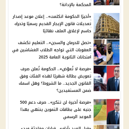
المحكمة بالإدانة؟
«أخيرًا الحكومة اتكلمت».. إعلان موعد إصدار
تعديلات قانون الإيجار القديم رسميًا وتحرك
حاسم لإغلاق الملف نهائيًا
«تصل للحرمان والسجن».. التعليم تكشف
العقوبات التي تواجه الطلاب الغشاشين في
امتحانات الثانوية العامة 2025
«فرصة لا تُعوّض».. الحكومة تُعلن صرف
تعويض بطالة شهريًا لهذه الفئات وفق
القانون الجديد.. ما الشروط؟ وهل اسمك
ضمن المستفيدين؟
«فرصة أخيرة لن تتكرر».. صرف دعم 500
جنيه على بطاقات التموين ينتهي بهذا
الموعد الرسمي
«قبل العيد بأيام».. قرارات مفاجئة وبدء