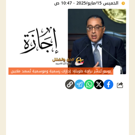
الخميس 15/مايو/2025 - 10:47 ص
يونيو يُبشّر براحة طويلة: إجازات رسمية وموسمية تُسعد ملايين
شارك