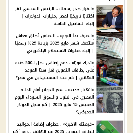
«القرار صدر رسميًا».. الرئيس السيسي يُقر
اكتتابًا تاريخيًا لمصر بمليارات الدولارات |
إليك التفاصيل الكاملة
«الصرف بدأ اليوم».. التضامن تُطلق معاش
منتصف شهر مايو 2025 بزيادة 25% رسميًا
| إليك خطوات الاستعلام الإلكتروني
«تحرك فورًا».. دعم إضافي يصل لـ500 جنيه
على بطاقات التموين قبل هذا الموعد
النهائي | كم عدد المستفيدين في مصر؟
«انهيار جديد».. سعر الدولار أمام الجنيه
المصري في البنوك والسوق السوداء اليوم
الخميس 15 مايو 2025 | كم سجل الدولار
الجمركي؟
«فرصتك الأخيرة».. خطوات إضافة المواليد
لبطاقة التموين 2025 عبر الهاتف.. دعم أكبر