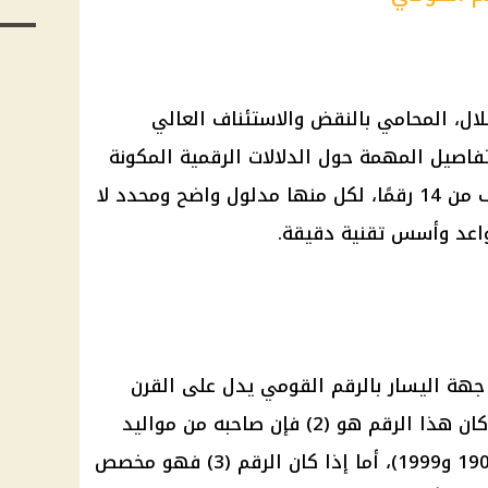
ل، المحامي بالنقض والاستئناف العالي
اصيل المهمة حول الدلالات الرقمية المكونة
، والتي تتألف من 14 رقمًا، لكل منها مدلول واضح ومحدد لا
اعد وأسس تقنية دقيقة.
جهة اليسار بالرقم القومي يدل على القرن
الذي وُلد فيه حامل البطاقة، فإذا كان هذا الرقم هو (2) فإن صاحبه من مواليد
القرن العشرين (أي ما بين عامي 1900 و1999)، أما إذا كان الرقم (3) فهو مخصص