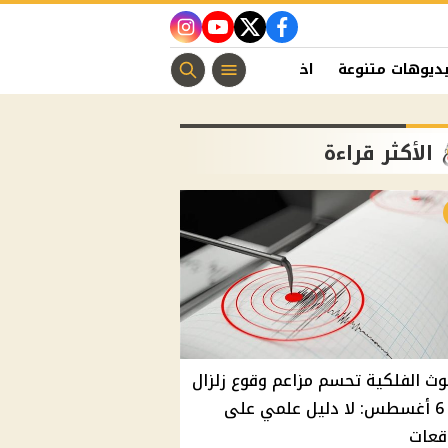
instagram
youtube
twitter
facebook
ديوهات متنوعة
اخبار الفن
منوعات مسيحية
اخبار الرياضة
الأكثر قراءة
وث الفلكية تحسم مزاعم وقوع زلزال
غدًا 6 أغسطس: لا دليل علمي على
قعات