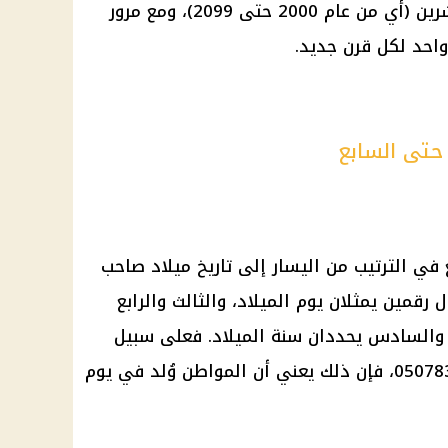
لمن وُلدوا في القرن الحادي والعشرين (أي من عام 2000 حتى 2099)، ومع مرور
واحد لكل قرن جديد.
 حتى السابع
ع في الترتيب من اليسار إلى تاريخ ميلاد صاحب
رقمين يمثلان يوم الميلاد، والثالث والرابع
 والسادس يحددان سنة الميلاد. فعلى سبيل
المثال إذا كانت هذه الأرقام هي 050783، فإن ذلك يعني أن المواطن وُلد في يوم