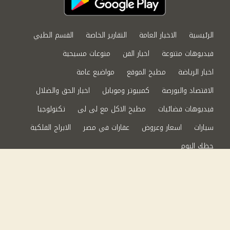
الرئيسية
الاخبار العامة
التقارير الخاصة
القسم الطبي
فيديوهات متنوعة
اخبار الفن
منوعات مسيحية
اخبار الرياضة
مطبخ الموقع
مواضيع عامة
الاقتصاد والبورصة
كمبيوتر وموبايل
اخبار الحق والضلال
فيديوهات فضائيات
مطبخ الاكل مع لى لى
تكنولوجيا
سيارات
اسعار وعروض
عقارات في مصر
الابراج الفلكية
حظك اليوم
من نحن
سياسة الخصوصية
اتصل بنا
©2024 الحق والضلال All Rights Reserved.
Powered by