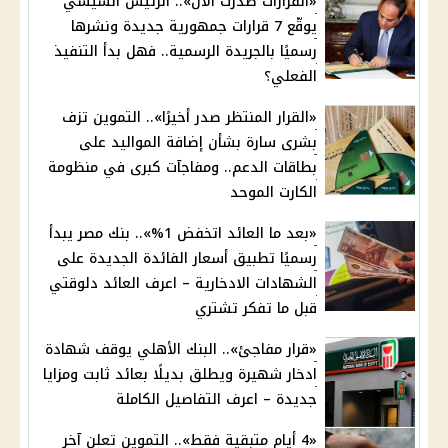
«القرارات صدرت الآن».. الرئيس السيسي
يوقّع 7 قرارات جمهورية جديدة ونشرها
رسميًا بالجريدة الرسمية.. فهل بدأ التنفيذ
الفعلي؟
«القرار المنتظر صدر أخيرًا».. التموين تزف
بشرى سارة بشأن إضافة المواليد على
بطاقات الدعم.. ومفاجآت كبرى في منظومة
الكارت الموحد
«بعد ما العائد اتخفض 1%».. بنك مصر يبدأ
رسميًا تطبيق أسعار الفائدة الجديدة على
الشهادات الادخارية – اعرف العائد دلوقتي
قبل ما تفكر تشتري
«قرار مفاجئ».. البنك الأهلي يوقف شهادة
ادخار شهيرة ويطلق بديلًا بعائد ثابت ومزايا
جديدة – اعرف التفاصيل الكاملة
«4 أيام متبقية فقط».. التموين تعلن آخر