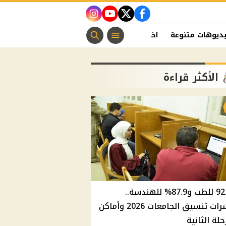
instagram
youtube
twitter
facebook
ديوهات متنوعة
اخبار الفن
منوعات مسيحية
اخبار الرياضة
الأكثر قراءة
92.8% للطب و87.9% للهندسة..
مؤشرات تنسيق الجامعات 2026 وأماكن
حلة الثانية