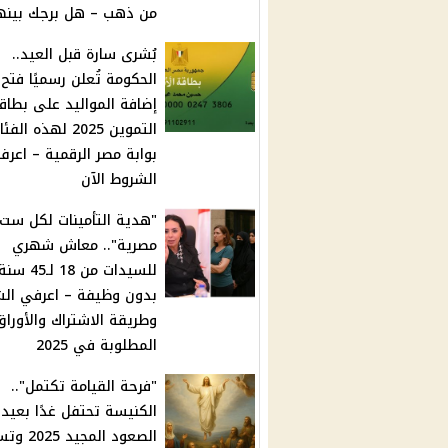
من ذهب – هل برجك بينه
بُشرى سارة قبل العيد..
الحكومة تُعلن رسميًا فتح
إضافة المواليد على بطاق
التموين 2025 لهذه ال
بوابة مصر الرقمية – اعرف
الشروط الآن
"هدية التأمينات لكل ست
مصرية".. معاش شهري
للسيدات من 18 لـ45 سن
بدون وظيفة – اعرفي ال
وطريقة الاشتراك والأوراق
المطلوبة في 2025
"فرحة القيامة تكتمل"..
الكنيسة تحتفل غدًا بعيد
الصعود المجيد