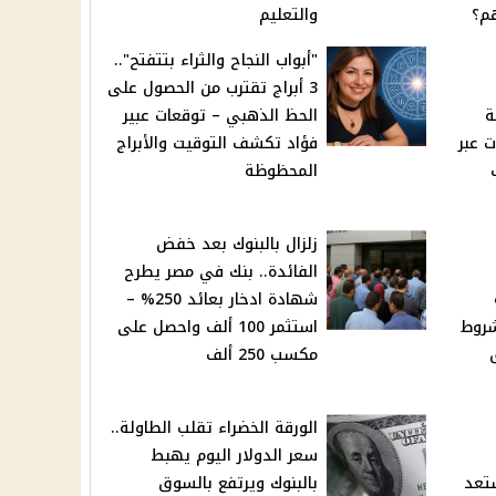
م؟
والتعليم
"أبواب النجاح والثراء بتتفتح"..
3 أبراج تقترب من الحصول على
ة
الحظ الذهبي – توقعات عبير
فئات عبر
فؤاد تكشف التوقيت والأبراج
المحظوظة
زلزال بالبنوك بعد خفض
الفائدة.. بنك في مصر يطرح
ة
شهادة ادخار بعائد 250% –
شروط
استثمر 100 ألف واحصل على
مكسب 250 ألف
الورقة الخضراء تقلب الطاولة..
سعر الدولار اليوم يهبط
 2025 وتستعد
بالبنوك ويرتفع بالسوق