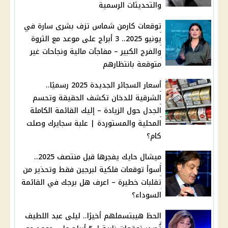
والتحديثات الرسمية
توقعات كارمن شماس تزف بشرى سارة في
يونيو 2025.. 3 أبراج على موعد مع الثروة
والفرج الكبير – مفاجآت مالية ونجاحات غير
متوقعة بانتظارهم
أسعار السجائر الجديدة 2025 رسميًا..
الشرقية للدخان تكشف الحقيقة وتحسم
الجدل حول الزيادة – إليك القائمة الكاملة
المحلية والمستوردة | علبة سجايرك وصلت
كام؟
ميشال حايك يفجرها قبل منتصف 2025..
أسوأ توقعات فلكية لبرجين فقط وتحذير من
تقلبات خطيرة – اعرف هل برجك في القائمة
السوداء؟
الحظ هيبتسملهم أخيرًا.. ليلى عبد اللطيف