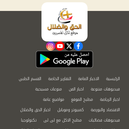
instagram
youtube
twitter
facebook
الرئيسية
الاخبار العامة
التقارير الخاصة
القسم الطبي
فيديوهات متنوعة
اخبار الفن
منوعات مسيحية
اخبار الرياضة
مطبخ الموقع
مواضيع عامة
الاقتصاد والبورصة
كمبيوتر وموبايل
اخبار الحق والضلال
فيديوهات فضائيات
مطبخ الاكل مع لى لى
تكنولوجيا