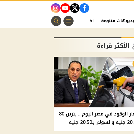
instagram
youtube
twitter
facebook
ديوهات متنوعة
اخبار الفن
منوعات مسيحية
اخبار الرياضة
الأكثر قراءة
أسعار الوقود في مصر اليوم .. بنزين 80