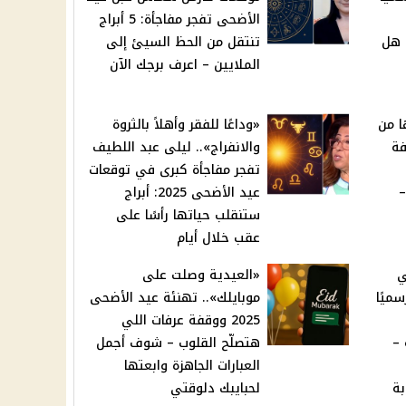
الأضحى تفجر مفاجأة: 5 أبراج
 هل
تنتقل من الحظ السيئ إلى
الملايين – اعرف برجك الآن
ا من
«وداعًا للفقر وأهلاً بالثروة
فة
والانفراج».. ليلى عبد اللطيف
تفجر مفاجأة كبرى في توقعات
ا –
عيد الأضحى 2025: أبراج
ستنقلب حياتها رأسًا على
عقب خلال أيام
ي
«العيدية وصلت على
سميًا
موبايلك».. تهنئة عيد الأضحى
2025 ووقفة عرفات اللي
45 سنة –
هتصلّح القلوب – شوف أجمل
العبارات الجاهزة وابعتها
بة
لحبايبك دلوقتي