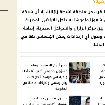
رضية؟
لقرب من منطقة نشطة زلزاليًا، إلا أن شبكة
عورًا ملموسًا به داخل الأراضي المصرية.
 بين مركز
الزلزال
والسواحل المصرية، إضافة
 وصول أي ارتدادات يمكن الإحساس بها في
الدلتا
.
هزة
«خبر أحزن الجميع».. وفاة
قة
مسؤول حكومي كبير أثناء أداء
 من
واجبه في موسم الحج 2025 –
ور)
بيان رسمي وتحركات عاجلة من
الحكومة
د الأضحى 2025 تُربك
«أغنى عيد في حياتك»..
ميًا
توقعات كارمن شماس قبل عيد