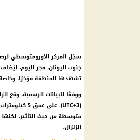
سجّل
المركز الأورومتوسطي
لرص
جنوب اليونان، فجر
اليوم
، ليُضاف
تشهدها المنطقة مؤخرًا، وخاصة
ووفقًا للبيانات الرسمية، وقع
الزل
(UTC+3)، على ع
متوسطة من حيث التأثير، لكنها
الزلزال
.