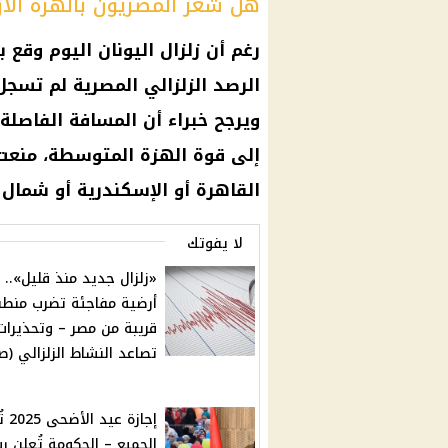
هل شعر المصريون بالهزة الأ
رغم أن
زلزال اليونان اليوم
وقع با
الرصد الزلزالي
المصرية لم تسجل ش
ويرجح خبراء أن المسافة الفاصلة
إلى قوة الهزة المتوسطة، منعت
القاهرة
أو
الإسكندرية
أو شمال
لا يفوتك
«زلزال جديد منذ قليل».. 
أرضية مفاجئة تضرب منط
قريبة من مصر – وتحذيرات
تصاعد النشاط الزلزالي (ص
إجازة عي
الجميع – الحكومة تُعلن رس