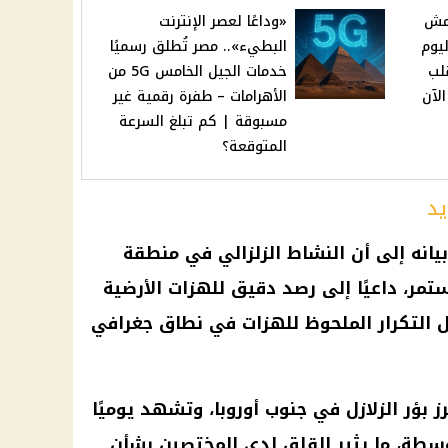
 مش
«وداعًا لعصر الإنترنت
يوم
البطيء».. مصر تُطلق رسميًا
يو 2025 تقلب
خدمات الجيل الخامس 5G من
وازين – شوف عيار 21 الآن
الأهرامات – طفرة رقمية غير
مسبوقة | كم تبلغ السرعة
المتوقعة؟
يد
يانه إلى أن
النشاط الزلزالي
في منطقة
تمر، داعيًا إلى رصد دقيق للهزات الأرضية
ل التكرار الملحوظ للهزات في نطاق جغرافي
ز بؤر
الزلازل
في جنوب
أوروبا
، وتشهد يوميًا
وسطة، ما يثير القلق لدى المختصين بشأن