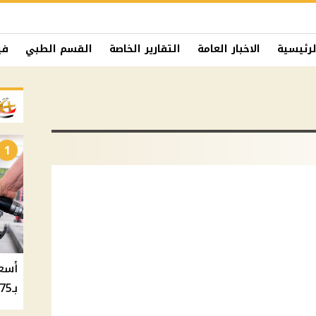
لرئيسية
الاخبار العامة
التقارير الخاصة
القسم الطبي
في
1
بـ20.75 جنيه والسولار بـ20.50 جنيه