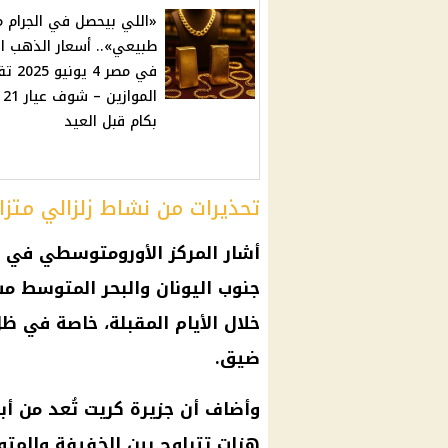
«اللي بيحصل في الجرام
طبيعي».. أسعار الذهب ال
في مصر 4 يون
الم
بكام قبل العيد
تحذيرات من نشاط زلزالي متزا
أشار المركز الأورومتوسطي في ب
جنوب اليونان والبحر المتوسط مس
خلال الأيام المقبلة، خاصة في ظ
ضيق.
وأضاف أن جزيرة كريت تُعد من أبر
هزات تتراوح بين الخفيفة والمت