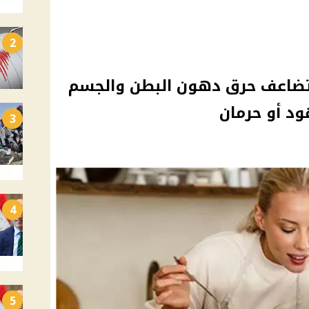
2
هلة تضاعف حرق دهون البطن والجسم
د أو حرمان
3
4
5