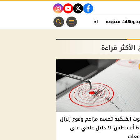
instagram
youtube
twitter
facebook
ديوهات متنوعة
اخبار الفن
منوعات مسيحية
اخبار الرياضة
الأكثر قراءة
وث الفلكية تحسم مزاعم وقوع زلزال
غدًا 6 أغسطس: لا دليل علمي على
قعات