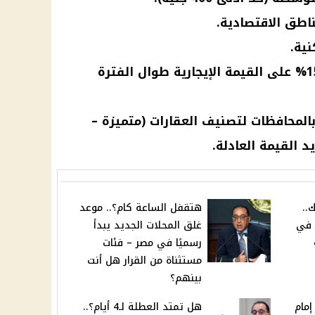
زيادة دورية سنوية بنسبة 15% على القيمة الإيجارية طوال الفترة
لمحافظات لتصنيف العقارات (متميزة –
 القيمة العادلة.
..
هتقفل الساعة كام؟.. موعد
 في
غلق المحلات الجديد يبدأ
رسميًا في مصر – فئات
مستثناة من القرار هل أنت
بينهم؟
إمام
هل تمتد العطلة لـ4 أيام؟..