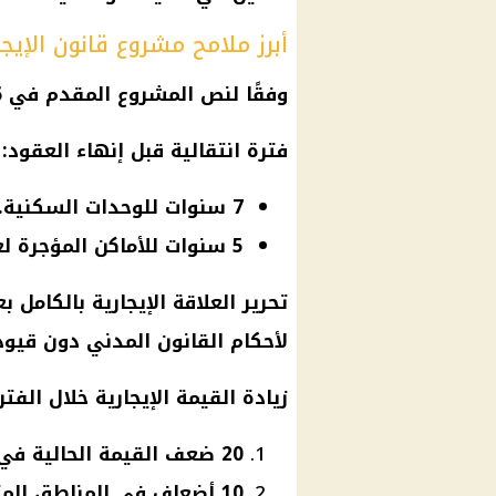
أبرز ملامح مشروع قانون الإيجا
وفقًا لنص المشروع المقدم في 16 يونيو 2025، جاءت أبرز البنود كالتالي:
فترة انتقالية قبل إنهاء العقود:
7 سنوات للوحدات السكنية.
5 سنوات للأماكن المؤجرة لغير غرض السكنى للأشخاص الطبيعيين.
تحرير العلاقة الإيجارية بالكامل ب
لأحكام القانون المدني دون قيود
زيادة القيمة الإيجارية خلال الفترة
20 ضعف القيمة الحالية في المناطق المتميزة (حد أدنى 1000 جنيه).
10 أضعاف في المناطق المتوسطة (حد أدنى 400 جنيه).