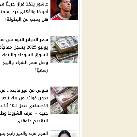
عاشور يتخذ قرارًا جريئًا ف
أمريكا والأهلي يرد رسميًا
هل يغيب عن البطولة؟
يونيو 2025 يسجل مفا
السوق السوداء والبنوك..
وصل سعر الشراء والبيع
رسميًا؟
فلوس من غير فايدة.. قر
بدون فوائد من بنك ناصر
الاجتماعي يصل لـ10 آل
جنيه – اعرف الشروط وطر
التقديم دلوقتي
الفرج قرب والخير راجع بقو