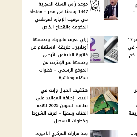
ي
موعد رأس السنة الهجرية
 –
1447 رسميًا في مصر – مفاجأة
في توقيت الإجازة لموظفي
الحكومة والقطاع الخاص
سعر الدولار اليوم في مصر 17
إزاي تعرف فاتورتك وتدفعها
جأة في
أونلاين.. طريقة الاستعلام عن
 كم
فاتورة التليفون الأرضي
ودفعها عبر الإنترنت من
الموقع الرسمي – خطوات
سهلة ومباشرة
ض
هتضيف العيال وإنت في
البيت.. إضافة المواليد على
اف
بطاقة التموين 2025 لهذه
يقة
الفئات رسميًا – اعرف الشروط
وخطوات التسجيل
ة..
بعد قرارات المركزي الأخيرة..