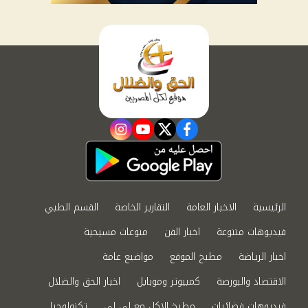
instagram
youtube
twitter
facebook
الرئيسية
الاخبار العامة
التقارير الخاصة
القسم الطبي
فيديوهات متنوعة
اخبار الفن
منوعات مسيحية
اخبار الرياضة
مطبخ الموقع
مواضيع عامة
الاقتصاد والبورصة
كمبيوتر وموبايل
اخبار الحق والضلال
فيديوهات فضائيات
مطبخ الاكل مع لى لى
تكنولوجيا