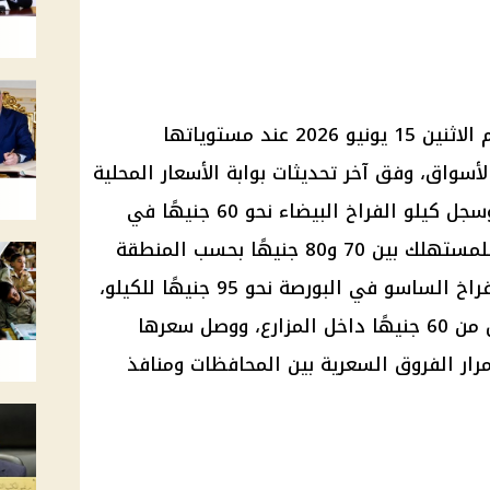
استقرت أسعار الفراخ والبيض اليوم الاثنين 15 يونيو 2026 عند مستوياتها
أسواق، وفق آخر تحديثات بوابة الأسعار المحلية
والعالمية التابعة لمجلس الوزراء. وسجل كيلو الفراخ البيضاء نحو 60 جنيهًا في
بورصة الدواجن، بينما تراوح سعره للمستهلك بين 70 و80 جنيهًا بحسب المنطقة
وتكاليف النقل والبيع. وبلغ سعر الفراخ الساسو في البورصة نحو 95 جنيهًا للكيلو،
في حين بدأت كرتونة البيض الأبيض من 60 جنيهًا داخل المزارع، ووصل سعرها
هًا، مع استمرار الفروق السعرية بين المحافظات ومنافذ