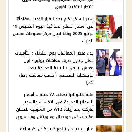
تنتظر التنفيذ الفوري
سعر السكر بكام بعد القرار الأخير ..مفاجأة
في أسعار السلع الغذائية اليوم الخميس 19
يونيو 2025 وفقا لبيان مركز معلومات مجلس
الوزراء
بدء قبض المعاشات يوم الثلاثاء : التأمينات
تعلن جدول صرف معاشات يوليو - اول
معاش رسمي بالزيادة الجديدة بعد
توجيهات السيسي -أحسب معاشك وصل
كام!
علبة كليوباترا تخطت ٣٨ جنيه .. أسعار
السجائر الجديدة في الأكشاك والسوبر
ماركت بعد زيادة 12% من الشرقية للدخان
مفاجأت في مونديال وسويتش وفايسروي
عيار ٢١ يسجل تراجع كبير خلال ٧٢ ساعة..