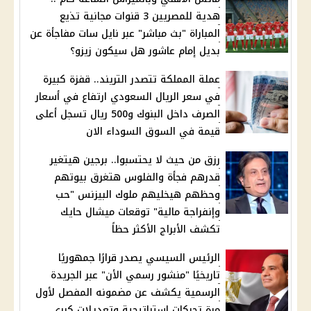
هدية للمصريين 3 قنوات مجانية تذيع
المباراة "بث مباشر" عبر نايل سات مفاجأة عن
بديل إمام عاشور هل سيكون زيزو؟
عملة المملكة تتصدر التريند.. قفزة كبيرة
في سعر الريال السعودي ارتفاع في أسعار
الصرف داخل البنوك و500 ريال تسجل أعلى
قيمة في السوق السوداء اﻻن
رزق من حيث لا يحتسبوا.. برجين هيتغير
قدرهم فجأة والفلوس هتغرق بيوتهم
وحظهم هيخليهم ملوك البيزنس "حب
وإنفراجة مالية" توقعات ميشال حايك
تكشف الأبراج الأكثر حظاً
الرئيس السيسي يصدر قرارًا جمهوريًا
تاريخيًا "منشور رسمي الأن" عبر الجريدة
الرسمية يكشف عن مضمونه المفصل لأول
مرة تحركات استراتيجية وتعديلات كبرى