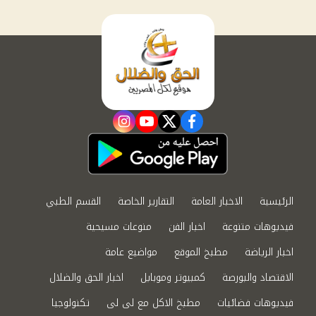
instagram
youtube
twitter
facebook
الرئيسية
الاخبار العامة
التقارير الخاصة
القسم الطبي
فيديوهات متنوعة
اخبار الفن
منوعات مسيحية
اخبار الرياضة
مطبخ الموقع
مواضيع عامة
الاقتصاد والبورصة
كمبيوتر وموبايل
اخبار الحق والضلال
فيديوهات فضائيات
مطبخ الاكل مع لى لى
تكنولوجيا