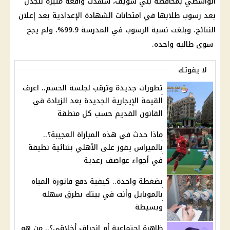
الواسطي بمحافظة بني سويف، شهدت واقعه مثيرة للجدل
بعد رسوب طلابها في امتحانات الشهادة الإعدادية بعد إعلان
النتائج. وبلغت نسبة الرسوب في المدرسة 99.9%، ولم يجح
سوى طالبه واحده.
لا يفوتك
تطورات جديدة وترقب لجلسة الحسم.. اعرف
القيمة الإيجارية الجديدة بعد الزيادة في
القانون القديم حسب كل منطقة
ماذا حدث في هذه المباراة العجيبة؟..
بالميراس يفوز على الأهلي بثنائية نظيفة
في أجواء عواصف رعدية
بضغطة واحدة.. كيفية دفع فاتورة المياه
بالموبايل وأنت في بيتك بطرق سهله
وبسيطة
ظاهرة اجتماعية أم انحراف أخلاقي؟.. من هو