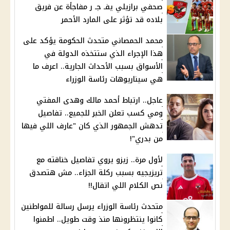
صحفي برازيلي يفـ جـ ر مفاجأة عن فريق
بلاده قد تؤثر على المارد الأحمر
محمد الحمصاني متحدث الحكومة يؤكد على
هذا الإجراء الذي ستتخذه الدولة في
الأسواق بسبب الأحداث الجارية.. اعرف ما
هي سيناريوهات رئاسة الوزراء
عاجل.. ارتباط أحمد مالك وهدى المفتي
ومي كسب تعلن الخبر للجميع.. تفاصيل
تدهش الجمهور الذي كان "عارف اللي فيها
من بدري"!
لأول مرة.. زيزو يروي تفاصيل خناقته مع
تريزيجيه بسبب ركلة الجزاء.. مش هتصدق
نص الكلام اللي اتقال!!
متحدث رئاسة الوزراء يرسل رسالة للمواطنين
كانوا ينتظرونها منذ وقت طويل.. اطمنوا