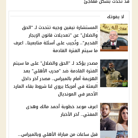
قد تحدث بشكل مفاجئ
لا يفوتك
المستشارة نيفين وجيه تتحدث لـ "الحق
والضلال" عن "تعديلات قانون الإيجار
القديم".. وتُجيب على أسئلة متابعينا.. اعرف
ما سيتم الفترة القادمة
مصدر يؤكد لـ "الحق والضلال" على ما سيتم
الفترة القادمة ضد "مدرب الأهلي" بعد
الهزيمة أمام بالميراس.. مصدر آخر داخل
البعثة في أمريكا يروي لنا شروط بقاء المارد
الأحمر في المونديال
اعرف موعد خطوبة أحمد مالك وهدى
المفتي.. آخر الأخبار
قبل ساعات من مباراة الأهلي وبالميراس…