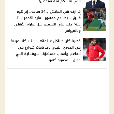
اللي نفسكم فيه هيحصل!
كـ ارثة قبل الماتش بـ 24 ساعة.. إبراهيم
فايق يـ يصـ دم جمهور المارد الأحمر بـ "لـ
عنة" حلت على اللاعبين قبل مباراة الأهلي
وبالميراس
كهربا كان هيأكل عـ لقة!!.. اشتـ باكات غريبة
في الدوري الليبي وخـ ناقات شوارع في
الملعب وأسباب مستفزة.. شوف اية اللي
حصل لـ محمود كهربا!