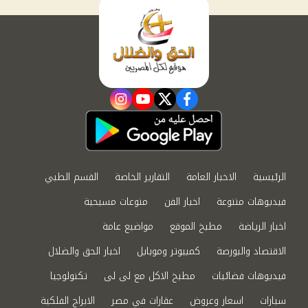
instagram
youtube
twitter
facebook
الرئيسية
الاخبار العامة
التقارير الخاصة
القسم الطبي
فيديوهات متنوعة
اخبار الفن
منوعات مسيحية
اخبار الرياضة
مطبخ الموقع
مواضيع عامة
الاقتصاد والبورصة
كمبيوتر وموبايل
اخبار الحق والضلال
فيديوهات فضائيات
مطبخ الاكل مع لى لى
تكنولوجيا
سيارات
اسعار وعروض
عقارات في مصر
الابراج الفلكية