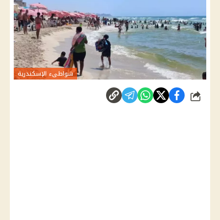
شواطىء الإسكندرية
شارك