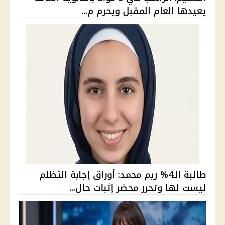
يعيدها العام المقبل ويحرم م...
طالبة الـ4% ريم محمد: أوراق إجابة التظلم
ليست لها وتحرر محضر إثبات حال...