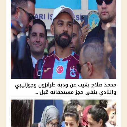
محمد صلاح يغيب عن ودية طرابزون وجوزتيبي
والنادي ينفي حجز مستحقاته قبل ...