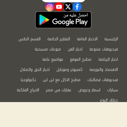
instagram
youtube
twitter
facebook
الرئيسية
الاخبار العامة
التقارير الخاصة
القسم الطبي
فيديوهات متنوعة
اخبار الفن
منوعات مسيحية
اخبار الرياضة
مطبخ الموقع
مواضيع عامة
الاقتصاد والبورصة
كمبيوتر وموبايل
اخبار الحق والضلال
فيديوهات فضائيات
مطبخ الاكل مع لى لى
تكنولوجيا
سيارات
اسعار وعروض
عقارات في مصر
الابراج الفلكية
حظك اليوم
من نحن
سياسة الخصوصية
اتصل بنا
©2024 الحق والضلال All Rights Reserved.