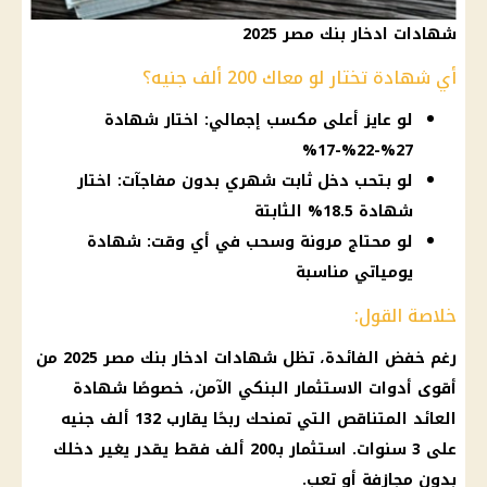
شهادات ادخار بنك مصر 2025
أي شهادة تختار لو معاك 200 ألف جنيه؟
لو عايز أعلى مكسب إجمالي: اختار شهادة
27%-22%-17%
لو بتحب دخل ثابت شهري بدون مفاجآت: اختار
شهادة 18.5% الثابتة
لو محتاج مرونة وسحب في أي وقت: شهادة
يومياتي مناسبة
خلاصة القول:
رغم
خفض الفائدة
، تظل
شهادات ادخار بنك مصر
2025 من
أقوى أدوات
الاستثمار البنكي الآمن
، خصوصًا شهادة
العائد المتناقص التي تمنحك ربحًا يقارب 132 ألف جنيه
على 3 سنوات.
استثمار
بـ200 ألف فقط يقدر يغير دخلك
بدون مجازفة أو تعب.