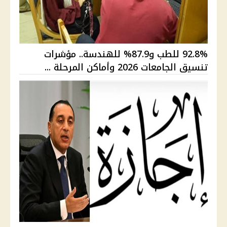
92.8% للطب و87.9% للهندسة.. مؤشرات
تنسيق الجامعات 2026 وأماكن المرحلة ...