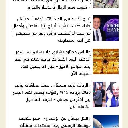
مقابل الجنيه المصري في منتصف التعاملات
– شوف سعر الريال والدينار واليورو
"برج الأسد في الصدارة".. توقعات ميشال
حايك 2025 تبشّر 3 أبراج بثراء فاحش وأموال
من حيث لا يُحتسب ورزق وفير من نصيبهم |
هل أنت المحظوظ؟
«الناس محتارة نشتري ولا نستنى؟».. سعر
الذهب اليوم الأحد 22 يونيو 2025 في مصر
بعد التراجع الأخير – عيار 21 يسجل هذه
القيمة الآن
«الزيادة نزلت رسميًا».. صرف معاشات يوليو
2025 بزيادة 15% وهؤلاء يُسمح لهم الجمع
بين أكثر من معاش – اعرف التفاصيل
الكاملة الآن
«الكل بيسأل عن الإشعاع».. مصر تكشف
موقفها الرسمي بعد استهداف منشآت