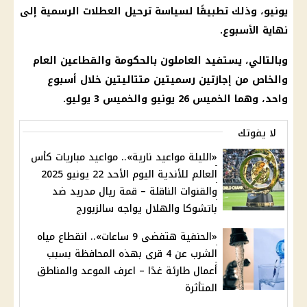
يونيو، وذلك تطبيقًا لسياسة ترحيل العطلات الرسمية إلى
نهاية الأسبوع.
وبالتالي، يستفيد العاملون بالحكومة والقطاعين العام
والخاص من إجازتين رسميتين متتاليتين خلال أسبوع
واحد، وهما الخميس 26 يونيو والخميس 3 يوليو.
لا يفوتك
«الليلة مواعيد نارية».. مواعيد مباريات كأس
العالم للأندية اليوم الأحد 22 يونيو 2025
والقنوات الناقلة – قمة ريال مدريد ضد
باتشوكا والهلال يواجه سالزبورج
«الحنفية هتفضى 9 ساعات».. انقطاع مياه
الشرب عن 4 قرى بهذه المحافظة بسبب
أعمال طارئة غدًا – اعرف الموعد والمناطق
المتأثرة