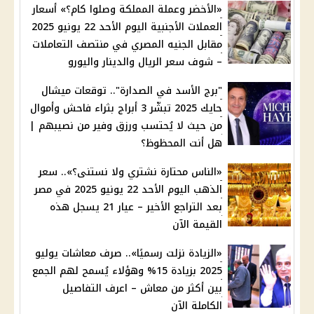
«الأخضر وعملة المملكة وصلوا كام؟» أسعار
العملات الأجنبية اليوم الأحد 22 يونيو 2025
مقابل الجنيه المصري في منتصف التعاملات
– شوف سعر الريال والدينار واليورو
"برج الأسد في الصدارة".. توقعات ميشال
حايك 2025 تبشّر 3 أبراج بثراء فاحش وأموال
من حيث لا يُحتسب ورزق وفير من نصيبهم |
هل أنت المحظوظ؟
«الناس محتارة نشتري ولا نستنى؟».. سعر
الذهب اليوم الأحد 22 يونيو 2025 في مصر
بعد التراجع الأخير – عيار 21 يسجل هذه
القيمة الآن
«الزيادة نزلت رسميًا».. صرف معاشات يوليو
2025 بزيادة 15% وهؤلاء يُسمح لهم الجمع
بين أكثر من معاش – اعرف التفاصيل
الكاملة الآن