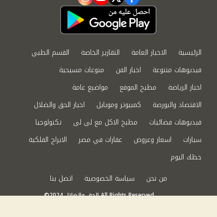
instagram
youtube
twitter
facebook
الرئيسية
الاخبار العامة
التقارير الخاصة
القسم الطبي
فيديوهات متنوعة
اخبار الفن
منوعات مسيحية
اخبار الرياضة
مطبخ الموقع
مواضيع عامة
الاقتصاد والبورصة
كمبيوتر وموبايل
اخبار الحق والضلال
فيديوهات فضائيات
مطبخ الاكل مع لى لى
تكنولوجيا
سيارات
اسعار وعروض
عقارات في مصر
الابراج الفلكية
حظك اليوم
من نحن
سياسة الخصوصية
اتصل بنا
©2024 الحق والضلال All Rights Reserved.
Powered by