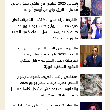
شماس 2025 تفاجئ برج فلكي بتحوّل مالي
مذهل – الرزق جاي من أوسع أبوابه
«الفرحة نازلة على الـATM».. التأمينات تعلن
صرف معاشات يوليو 2025 يوم 1 وزيادة
2175 جنيه رسميًا – هل اسمك ضمن الـ11.5
مليون مستفيد؟
«الكل مستني القرار الكبير».. قانون الإيجار
القديم 2025 على صفيح ساخن بعد
تصريحات رئيس الحكومة – هل تنتهي
العقود السكنية قريبًا؟
«هتقبض راتبك ناقص».. خصومات رسوم
السحب تضرب مرتبات شهر يوليو 2025 –
والعلاوة الجديدة مش هتدخل كلها جيبك |
كيف تتفاداها بسهولة؟
«البشاير هلت».. توقعات ليلى عبد اللطيف