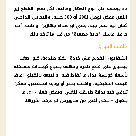
ده بيعتمد على نوع الجهاز وحالته، لكن بعض القطع زي
اللاين ممكن توصل لـ200 أو 300 جنيه، والنحاس الداخلي
كمان ليه سعر جيد. يعني لو عندك جهازين أو تلاتة، أنت
حرفيًا ماسك "خزنة مصغرة" من غير ما تاخد بالك.
خلاصة القول:
التلفزيون القديم مش خردة، لكنه صندوق كنوز صغير
بيحتوي على قطع نادرة ومهمة بتتباع كوحدات مستقلة
بأسعار كويسة. بدل ما تفرّط فيه أو تبيعه بالكيلو، اعرف
قيمته الحقيقية، وافتحه بحذر أو وديه لمتخصص. ممكن
تلاقي فيه بداية طريقك للغنى، ويمكن فعلاً – زي ما
بنقول – تبقى أغنى من
ساويرس
لو عرفت تكررها.