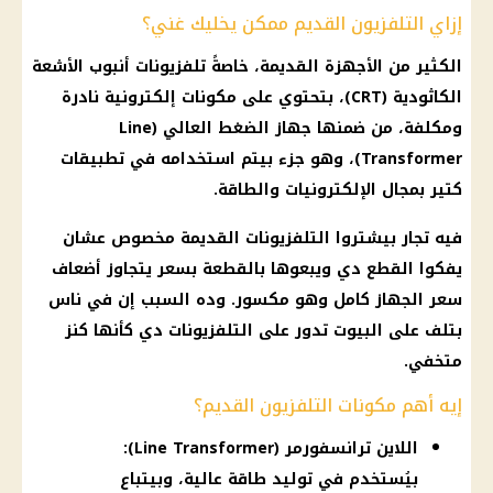
إزاي التلفزيون القديم ممكن يخليك غني؟
الكثير من الأجهزة القديمة، خاصةً تلفزيونات أنبوب الأشعة
الكاثودية (CRT)، بتحتوي على مكونات إلكترونية نادرة
ومكلفة، من ضمنها جهاز الضغط العالي (Line
Transformer)، وهو جزء بيتم استخدامه في تطبيقات
كتير بمجال الإلكترونيات والطاقة.
فيه تجار بيشتروا التلفزيونات القديمة مخصوص عشان
يفكوا القطع دي ويبعوها بالقطعة بسعر يتجاوز أضعاف
سعر الجهاز كامل وهو مكسور. وده السبب إن في ناس
بتلف على البيوت تدور على التلفزيونات دي كأنها كنز
متخفي.
إيه أهم مكونات التلفزيون القديم؟
اللاين ترانسفورمر (Line Transformer):
بيُستخدم في توليد طاقة عالية، وبيتباع