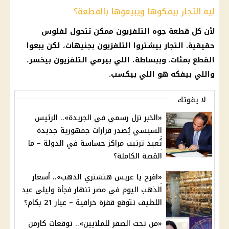
ليه التجار بيفكوها ويبيعوها بالقطعة؟
لأن كل قطعة جوه التلفزيون ممكن تتحول لفلوس
حقيقية. التجار بيشتروا التلفزيون بجنيهات، لكن يبعوا
القطع بمئات. وببساطة، اللي بيرمي التلفزيون بيخسر،
واللي بيفكه هو اللي بيكسب.
لا يفوتك
«الخبر نزل رسمي في الجريدة».. الرئيس
السيسي يُصدر قرارات جمهورية جديدة
تُعيد ترتيب مراكز حساسة في الدولة – ما
القصة الكاملة؟
«افرح يا عريس هتشتري الدهب».. أسعار
الذهب اليوم في مصر تنهار فجأة وليلى عبد
اللطيف تتوقع قفزة خرافية – عيار 21 بكام؟
«من تحت الصفر للملايين».. توقعات كارمن