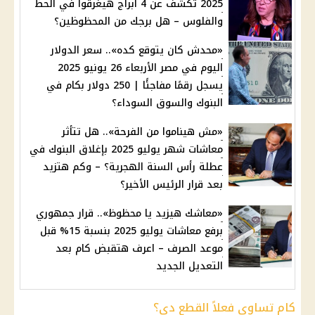
2025 تكشف عن 4 أبراج هيغرقوا في الحظ
والفلوس – هل برجك من المحظوظين؟
«محدش كان يتوقع كده».. سعر الدولار
اليوم في مصر الأربعاء 26 يونيو 2025
يسجل رقمًا مفاجئًا | 250 دولار بكام في
البنوك والسوق السوداء؟
«مش هيناموا من الفرحة».. هل تتأثر
معاشات شهر يوليو 2025 بإغلاق البنوك في
عطلة رأس السنة الهجرية؟ – وكم هتزيد
بعد قرار الرئيس الأخير؟
«معاشك هيزيد يا محظوظ».. قرار جمهوري
برفع معاشات يوليو 2025 بنسبة 15% قبل
موعد الصرف – اعرف هتقبض كام بعد
التعديل الجديد
كام تساوي فعلاً القطع دي؟