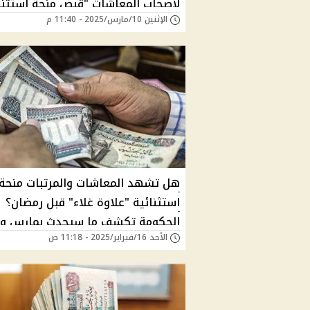
لأصحاب المعاشات "قبض منحة إستثنا
الإثنين 10/مارس/2025 - 11:40 م
قبضك هيزيد كام ماذا قرر مجلس الوزر
هل تشهد المعاشات والمرتبات منحة
استثنائية "علاوة غلاء" قبل رمضان؟
الحكومة تكشف ما سيحدث بمارس وا
الأحد 16/فبراير/2025 - 11:18 ص