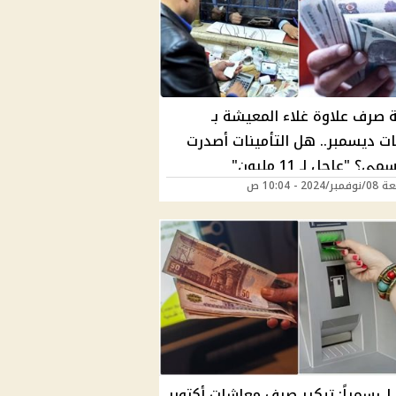
 صرف علاوة غلاء المعيشة بـ
ت ديسمبر.. هل التأمينات أصدرت
ي؟ "عاجل لـ 11 مليون"
202 - 10:04 ص
| رسمياً: تبكير صرف معاشات أكتوبر