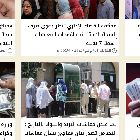
2 جنيه
محكمة القضاء الإداري تنظر دعوى صرف
«مبلغ
المنحة الاستثنائية لأصحاب المعاشات
رسميًا 7 يوليو
الثلاثاء 01/يوليو/2025 - 06:34 م
السبت 28/يونيو/025
والمس
ي
بدء قبض معاشات البريد والبنوك بالتاريخ :
وزارة
التضامن تصدر بيان مفاجئ بشأن معاشات
وكرام