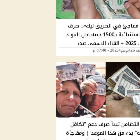
 مفاجئ في الطريق ليك».. صرف
منحة استثنائية بـ1500 جنيه قبل المولد
النبوي 2025 – القرار الرسمي صدر
2 - 07:40 م
تفيدين بالملايين
 التضامن تبدأ صرف دعم "تكافل
ة" بدء من هذا الموعد | ومفاجأة