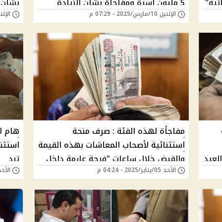
ئية"
5 مليون أسرة ومفاجأة بشأن الزيادة
بشأن 
الإثنين 10/مارس/2025 - 07:29 م
الإثنين 10/مارس/025
اء؟
الإستثنائية هدية السيسي هتقبض
وزيادة 25% على ال
معاشك كام؟
مفاجأة لهذه الفئة : صرف منحة
هام ل
استثنائية لأصحاب المعاشات بهذه القيمة
استثن
لعيد
والقبض خلال ساعات "فرحة عارمة داخل
ترد
الأحد 05/يناير/2025 - 04:24 م
الأحد 24/نوفمبر/2024 -
النقابة بعد إعلان القرار رسميا"