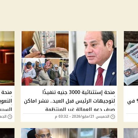
منحة إستثنائية 3000 جنيه تنفيذًا
منحة م
ة بجانب زيادة المعاشات 15% في
لتوجيهات الرئيس قبل العيد.. ننشر اماكن
التعو
صرف دعم العمالة غير المنتظمة
السيسي
الخميس 21/مايو/2026 - 03:32 م
الجمعة 01/مايو/6