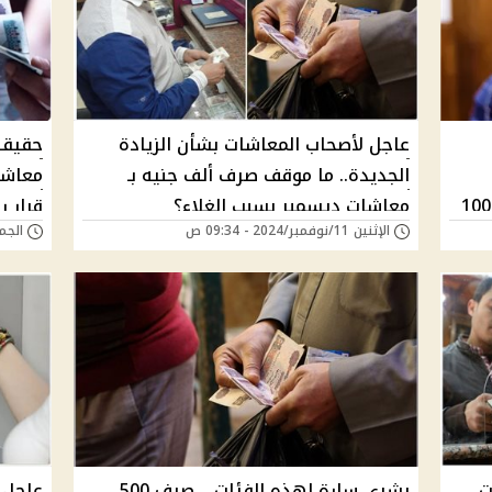
عاجل لأصحاب المعاشات بشأن الزيادة
حقيقة
الجديدة.. ما موقف صرف ألف جنيه بـ
معاشا
 هل يوجد منحة استثنائية 1000
معاشات ديسمبر بسبب الغلاء؟
قرار رسم
الإثنين 11/نوفمبر/2024 - 09:34 ص
الجمعة 08/نوفمبر/4
ت
بشري سارة لهذه الفئات .. صرف 500
عاجل 