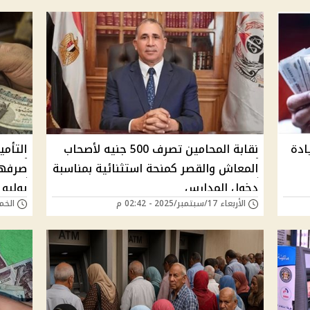
ي زيادة
نقابة المحامين تصرف 500 جنيه لأصحاب
التأمي
المعاش والقصر كمنحة استثنائية بمناسبة
دخول المدارس
يوليو 2025
الأربعاء 17/سبتمبر/2025 - 02:42 م
الخميس 04/سبتمب