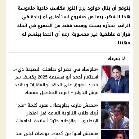
يُتوقع أن ينال مولود برج الثور مكاسب مادية ملموسة
هذا الشهر، ربما من مشروع استثماري أو زيادة في
الراتب. تحذّره بسنت يوسف فقط من التسرع في اتخاذ
قرارات عاطفية غير محسوبة، رغم أن الحظ يبتسم له
مهنيًا.
لا يفوتك
«فلوسك في خطر لو تجاهلت النصيحة دي»..
استثمار أحمد أبو هشيمة 2025 يكشف سر
جديد يتفوق على الذهب والعقارات ويهدد
عرش الدولار – اعرف التفاصيل بنفسك
«محدش عارف يجاوبها».. مفرد كلمة "ملح"
تُربك طلاب الثانوية العامة قبل امتحان
الإنجليزي – والإجابة حيّرت أساتذة الجامعات
«مفيش أسوأ من كده».. توقعات ليلى عبد