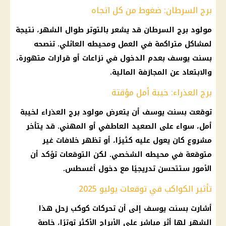
برج السرطان: ضغوط من كل اتجاه
مولود برج السرطان قد يشعر بالتوتر طوال الشهر، نتيجة
لمشاكل متراكمة في العمل ومحيطه العائلي. تنصحه
بسنت يوسف بعدم الدخول في نزاعات أو قرارات متهورة،
والابتعاد عن المجازفة المالية.
برج العذراء: خيبة أمل مؤقتة
توقعت بسنت يوسف أن يتعرض مولود برج العذراء لخيبة
أمل، سواء على الصعيد العاطفي أو المهني. قد يتأخر
مشروع كان يعول عليه كثيرًا، أو تظهر خلافات غير
متوقعة في محيطه الشخصي. لكن التوقعات تؤكد أن
الأمور ستتحسن تدريجيًا مع دخول أغسطس.
تأثير الكواكب في توقعات يوليو 2025
أشارت بسنت يوسف إلى أن تحركات كوكب زحل هذا
الشهر لها أثر مباشر على
الأبراج
الأكثر توترًا، خاصة