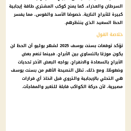
السرطان والعذراء. كما يمنح كوكب المشتري طاقة إيجابية
كبيرة للأبراج النارية، خصوصًا الأسد والقوس، مما يفسر
الحظ السعيد الذي ينتظرهم.
خلاصة القول
تؤكد توقعات بسنت يوسف 2025 لشهر يوليو أن الحظ لن
يكون موزعًا بالتساوي بين
الأبراج
، فبينما تنعم بعض
الأبراج
بالسعادة والانفراج، يواجه البعض الآخر تحديات
وضغوطًا. ومع ذلك، تظل النصيحة الأهم من بسنت يوسف
هي التحلي بالإيجابية والتروي قبل اتخاذ أي قرارات
مصيرية، لأن حركة الكواكب قابلة للتغير والمفاجآت.