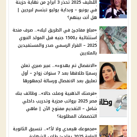
اللطيف 2025 تحذر 3 أبراج من نهاية حزينة
في يونيو – وبداية يوليو تبتسم لبرجين |
هل أنت بينهم؟
«مبلغ مفاجئ في الطريق ليك».. صرف منحة
استثنائية بـ1500 جنيه قبل المولد النبوي
2025 – القرار الرسمي صدر والمستفيدين
بالملايين
«الانفصال تم بهدوء».. عبير صبري تعلن
رسميًا طلاقها بعد 7 سنوات زواج – أول
تعليق بعد الانفصال ورسالة لجمهورها
«فرصتك الذهبية وصلت حالا».. وظائف بنك
مصر 2025 برواتب مجزية وتدريب داخلي
شامل – التقديم مفتوح الآن | ماهي
التخصصات المطلوبة؟
«مجموعك هيعدي ولا لأ؟».. تنسيق الثانوية
العامة 2025 يفاجئ طلاب الشهادة