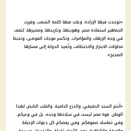
«توحدت فيها الإرادة، وعلت منها كلمة الشعب، وقررت
الجماهير استعادة مصر، وهويتها، وتاريخها، ومصيرها، لتقف
في وجه الإرهاب والمؤامرات، وتكسر موجات الفوضى، وتحبط
محاولات الابتزاز والاختطاف، وتُعيد الدولة إلى مسارها
الصحيح».
«أنتم السند الحقيقي، والدرع الحامية، والقلب النابض لهذا
الوطن. قوة مصر ليست في سلاحها وحده، بل في وعيكم،
وفي تماسك صفوفكم، وفي رفضكم كل دعوات الإحباط
والفرقة والكراهية. نعم، الأعباء ثقيلة، والتحديات جسيمة،