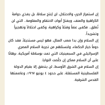
إن استمرارَ الحربِ والاحتلال، لن يُنتج سلامًا، بل يغذي دوامةَ
الكراهيةِ والعنف، ويفتحُ أبوابَ الانتقامِ والمقاومة.. التي لن
تُغلق.. فكفى عنفاً وقتلاً وكراهية، وكفى احتلالاً وتهجيراً
وتشريداً.
إن السلام وإن بدا صعب المنال، فهو ليس مستحيلاً، فقد كان
دوماً خيار الحكماء، ولنستلهم من تجربة السلام المصري
الإسرائيلي في السبعينيات التي تمت بوساطة أمريكية، برهانًا
على أن السلام ممكن إن خلُصت النوايا.
إن السلام في الشرق الأوسط، لن يتحقق إلا بقيام الدولة
الفلسطينية المستقلة، على حدود ٤ يونيو ١٩٦٧، وعاصمتها
القدس الشرقية.