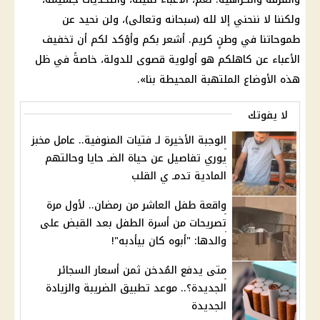
ولكننا لا ننحني إلا لله (سبحانه وتعالى)، ولن نحيد عن
طموحاتنا في وطنٍ كريم. أشعر بكم وأؤكد لكم أن تخفيف
الأعباء عن كاهلكم هو أولوية قصوى للدولة، خاصةً في ظل
هذه الأوضاع الملتهبة المحيطة بنا».
لا يفوتك
الوجبة الأخيرة لـ فتيات المنوفية.. عامل مخبز
يوري تفاصيل عن حياة الضـ حايا وحالتهم
المادية تدمـ ي القلب
واقعة طفل العاشر من رمضان.. لأول مرة
تصريحات من أسرة الطفل بعد القبض على
والدها: "أبوه كان بيأدبه"!
متى يدفع المُدخن ثمن أسعار السجائر
الجديدة؟.. موعد تطبيق الضريبة والزيادة
الجديدة