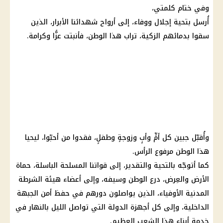
وفي ختام كلمتي،
أُرسل بتحية إجلال ووفاء، إلى أرواح شهدائنا الأبرار، الذين
سقوا بدمائهم الزكية، تراب هذا الوطن، فأنبتت عزًّا وكرامة.
وأُقبّل جبين كل أمٍّ وأبٍ وزوجةٍ وطفلٍ، فقدوا من أحبّوا، ليحيا
هذا الوطن مرفوع الرأس.
كما أتوجّه بالتحية والتقدير، إلى قواتنا المسلحة الباسلة، حماة
الأرض والعِرض، درع الوطن وسيفه، وإلى أعضاء هيئة الشرطة
المدنية الأوفياء، الذين يواصلون دورهم في حفظ أمن الجبهة
الداخلية، وإلى كل أجهزة الدولة التي تواصل الليل بالنهار في
خدمة أبناء هذا الشعب العظيم.