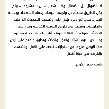
لا بالأقوال، بل بالأفعال، ولا بالشعارات، بل بالمشروعات، ولم
يكن الطريق سهلًا، بل واجهنا الإرهاب بدماء الشهداء وبسالة
الرجال، حتى تم دحره بإذن الله، وتصدينا للتحديات الداخلية
والخارجية.. ومضينا في طريق التنمية الشاملة وبناء مصر
الحديثة بسواعد أبنائها الشرفاء، أسّسنا بنيةً تحتيةً مُعتبرة،
وها نحن
اليوم
نُشيِّد، ونُعمِّر، ونُحدّث، ونطور، ونُقيم على أرض
هذا الوطن صروحًا من الانجازات، تبعث على الأمل، وتتمسك
بالفرصة في حياة أفضل.
شعب مصر الكريم،