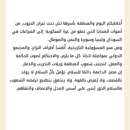
أُخاطبكم اليومَ والمنطقة بأسرها تئن تحت نيران الحروب، من
أصوات الضحايا التي تعلو من غزةَ المنكوبةِ؛ إلى الصراعات في
السودانِ وليبيا وسوريا واليمن والصومال.
ومن منبر المسؤولية التاريخية، أُناشدُ أطراف النزاع، والمجتمع
الدولي بمواصلة اتخاذ كل ما يلزم، والاحتكامِ لصوتِ الحكمةِ
والعقل، لتجنيب شعوب المنطقة ويلات التخريب والدمار.
إن مصرَ، الداعمة دائمًا للسلام، تؤمنُ بأنَّ السلامَ لا يولد
بالقصف، ولا يُفرض بالقوة، ولا يتحقق بتطبيع ترفضه الشعوب،
فالسلام الحق يُبنى على أسس العدل والإنصاف والتفاهم.