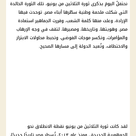
نحتفلُ اليومَ بذكرى ثورة الثلاثين من يونيو، تلك الثورة الخالدة
التي شكلت ملحمة وطنية سطّرها أبناء مصر، توحدت فيها
الإرادة، وعلت منها كلمة الشعب، وقررت الجماهير استعادة
مصر، وهويتها، وتاريخها، ومصيرها، لتقف في وجه الإرهاب
والمؤامرات، وتكسر موجات الفوضى، وتحبط محاولات الابتزاز
والاختطاف، وتُعيد الدولة إلى مسارها الصحيح.
لقد كانت ثورة الثلاثينَ من يونيو نقطة الانطلاق نحو
الجمهورية الجديدة.. ومنذ عام ٢٠١٣، تُسطر مصر تاريخًا جديدًا،