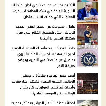
التعليم تكشف عما حدث في لجان امتحانات
الثانوية العامة في هذه المحافظة… اعرف
المفاجآت التي حدثت أثناء الامتحان!
عاجل.. معلومات عن المدير الفني الجديد
للزمالك.. مش هتصدق الكلام على مين..
شكلها هتلعب يا أبيض!
حادث البحيرة.. بعد مأسـ اة المنوفية الجميع
أصبح لديهه "هـ اجس".. الداخلية تروي
تفاصيل عن ما حدث في البحيرة وتوضح
حقيقة الأمر
أحمد حسن يفـ جـ ر مفاجأة لـ جمهور
الزمالك.. القلعة البيضاء تشهد أخبار مفرحة
وأحداث قد تقلب الموازين.. هل يكون
الزمالك بطل الموسم القادم؟!
لحظة بلحظة.. أسعار الدولار بعد آخر تحديث