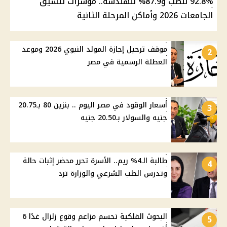
92.8% للطب و87.9% للهندسة.. مؤشرات تنسيق
الجامعات 2026 وأماكن المرحلة الثانية
موقف ترحيل إجازة المولد النبوي 2026 وموعد
2
العطلة الرسمية في مصر
أسعار الوقود في مصر اليوم .. بنزين 80 بـ20.75
3
جنيه والسولار بـ20.50 جنيه
طالبة الـ4% ريم.. الأسرة تحرر محضر إثبات حالة
4
وتدرس الطب الشرعي والوزارة ترد
البحوث الفلكية تحسم مزاعم وقوع زلزال غدًا 6
5