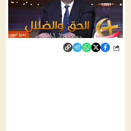
عمرو أديب
شارك