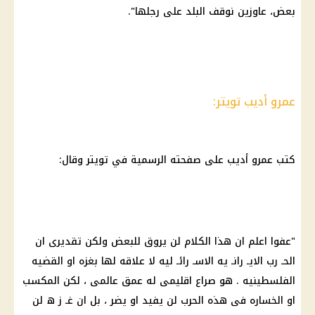
بعض، عاوزين نوقف البلد على رجلها".
عمرو أديب تويتر:
كتب
عمرو أديب
على صفحته الرسمية في تويتر وقال:
"عفوا اعلم ان هذا الكلام لن يروق للبعض ولكن تقديرى ان
الحـ رب الايـ رانـ يه الاسـ رائـ ليه لا علاقه لها بغزه او
القضيه
الفلسطينيه
. هو صراع اقليمى له عمق عالمى ، لكن المكسب
او الخساره فى هذه الحرب لن يفيد او يضر ، بل ان غـ ز ه لن