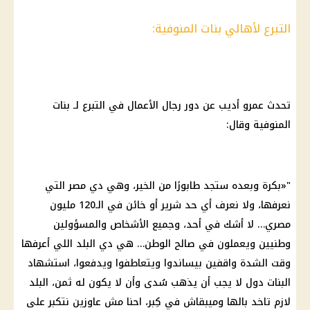
التبرع لأهالي بنات المنوفية:
تحدث عمرو أديب عن دور رجال الأعمال في التبرع لـ بنات
المنوفية وقال:
"«بكرة وبعده ستجد طابورًا من الخير، وهي دي مصر التي
نعرفها، ولا نعرف أي حد شرير أو خائن في الـ120 مليون
مصري… لا أشك في أحد، وجميع الأشخاص والمسؤولين
وطنيين ويعملون في صالح الوطن… هي دي البلد اللي أعرفها
وقت الشدة واقفين بيساندوا ويتعاطفوا ويدفعوا، استشهاد
البنات دول لا يجب أن يذهب سُدى وأن لا يكون له ثمن، البلد
لازم تاخد بالها وميبقاش في كِبر، احنا مش عاوزين نتكبر على