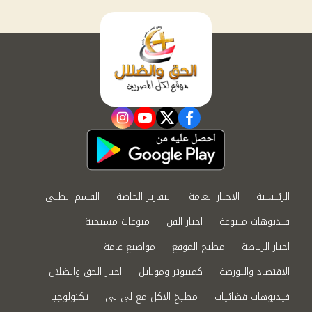
instagram
youtube
twitter
facebook
الرئيسية
الاخبار العامة
التقارير الخاصة
القسم الطبي
فيديوهات متنوعة
اخبار الفن
منوعات مسيحية
اخبار الرياضة
مطبخ الموقع
مواضيع عامة
الاقتصاد والبورصة
كمبيوتر وموبايل
اخبار الحق والضلال
فيديوهات فضائيات
مطبخ الاكل مع لى لى
تكنولوجيا