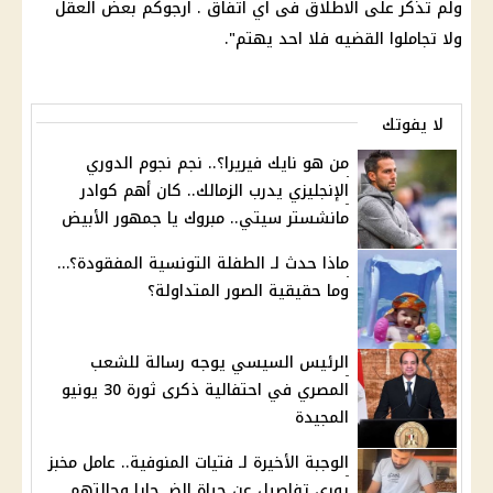
ولم تذكر على الاطلاق فى اي اتفاق . ارجوكم بعض العقل
ولا تجاملوا القضيه فلا احد يهتم".
لا يفوتك
من هو نايك فيريرا؟.. نجم نجوم الدوري
الإنجليزي يدرب الزمالك.. كان أهم كوادر
مانشستر سيتي.. مبروك يا جمهور الأبيض
ماذا حدث لـ الطفلة التونسية المفقودة؟…
وما حقيقية الصور المتداولة؟
الرئيس السيسي يوجه رسالة للشعب
المصري في احتفالية ذكرى ثورة 30 يونيو
المجيدة
الوجبة الأخيرة لـ فتيات المنوفية.. عامل مخبز
يوري تفاصيل عن حياة الضـ حايا وحالتهم