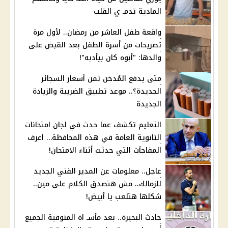
المادية تدمـ ي القلب
واقعة طفل العاشر من رمضان.. لأول مرة
تصريحات من أسرة الطفل بعد القبض على
والدها: "أبوه كان بيأدبه"!
متى يدفع المُدخن ثمن أسعار السجائر
الجديدة؟.. موعد تطبيق الضريبة والزيادة
الجديدة
التعليم تكشف عما حدث في لجان امتحانات
الثانوية العامة في هذه المحافظة… اعرف
المفاجآت التي حدثت أثناء الامتحان!
عاجل.. معلومات عن المدير الفني الجديد
للزمالك.. مش هتصدق الكلام على مين..
شكلها هتلعب يا أبيض!
حادث البحيرة.. بعد مأسـ اة المنوفية الجميع