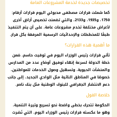
تخصيصات جديدة لخدمة المشروعات العامة
كما شملت قرارات
مصطفى مدبولي
اليوم
قرارات أرقام:
1750، و1935، و2133، والتي تضمنت تخصيص أراضٍ أخرى
لأغراض مختلفة تخدم مشروعات عامة، على أن يتم التنفيذ
طبقًا للمخططات والإحداثيات الرسمية المرفقة بكل
قرار
.
ما أهمية هذه القرارات؟
تأتي قرارات رئيس الوزراء
اليوم
في توقيت حاسم، ضمن
خطة الدولة لسرعة إنهاء توفيق أوضاع عدد من
المدارس
والمنشآت الحيوية، وتسهيل وصول الخدمات للمواطنين،
خصوصًا في المناطق النائية مثل الوادي الجديد، إلى جانب
دعم الانتشار الجغرافي للبنوك الوطنية مثل بنك ناصر.
خلاصة القول
الحكومة
تتحرك بخطى واضحة نحو تسريع وتيرة التنمية،
وهو ما عكسته قرارات رئيس الوزراء
اليوم
، التي نُشرت