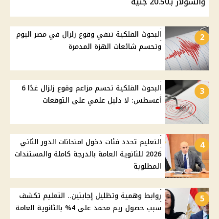
والسولار بـ20.50 جنيه
البحوث الفلكية تنفي وقوع زلزال في مصر اليوم
2
وتحسم شائعات الهزة المدمرة
البحوث الفلكية تحسم مزاعم وقوع زلزال غدًا 6
3
أغسطس: لا دليل علمي على التوقعات
التعليم تحدد فئات دخول امتحانات الدور الثاني
4
2026 للثانوية العامة بالدرجة كاملة والمستندات
المطلوبة
روابط وهمية وتظليل إجابتين.. التعليم تكشف
5
سبب حصول ريم محمد على 4% بالثانوية العامة