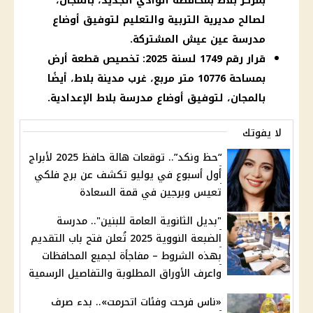
بمركز بلاط بمحافظة الوادي الجديد، بالمجان،
لصالح مديرية التربية والتعليم لتوفيق أوضاع
مدرسة عين عيش المشتركة.
قرار رقم 1749 لسنة 2025: تخصيص قطعة أرض
بمساحة 10776 متر مربع، غرب مدينة بلاط، أيضًا
بالمجان، لتوفيق أوضاع مدرسة بلاط الإعدادية.
لا يفوتك
“حظ ونكد”.. توقعات هالة حافظ 2025 لأبراج
أول أسبوع في يوليو تكشف عن برج فلكي
تعيس وبرجين في قمة السعادة
"بديل الثانوية العامة للبنين".. مدرسة
الضبعة النووية 2025 تُعلن فتح باب التقديم
بهذه الشروط – مفاجأة لجميع المحافظات
واعرف الأوراق المطلوبة والتفاصيل الرسمية
«ناس فرحت وفئات اتحرمت».. بدء صرف