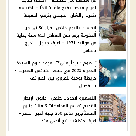
من سلّمها لمَن خطفها؟.. اختفاء جديد
لمريم مدحت يفتح ملفًا شائكًا – الكنيسة
تتحرك والشارع القبطي يترقب الحقيقة
اتحسبت باليوم خلاص.. قرار نهائي من
الحكومة برفع سن المعاش لـ65 سنة بداية
من مواليد 1971 – اعرف جدول التدرج
بالكامل
“الصوم هيبدأ إمتى؟”.. موعد صوم السيدة
العذراء 2025 في جميع الكنائس المصرية –
خريطة يومية للفروق بين الطوائف
بالتفصيل
التسعيرة اتحددت خلاص.. قانون الإيجار
القديم يُقسم المحافظات 3 فئات ويُلزم
المستأجرين بدفع 250 جنيه لحين الحصر –
اعرف منطقتك تبع أنهي فئة