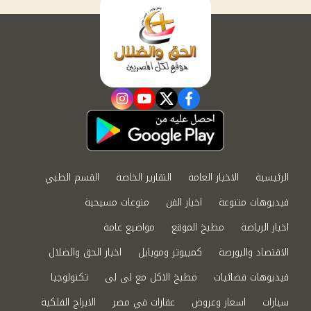
instagram
youtube
twitter
facebook
الرئيسية
الاخبار العامة
التقارير الخاصة
القسم الطبي
فيديوهات متنوعة
اخبار الفن
منوعات مسيحية
اخبار الرياضة
مطبخ الموقع
مواضيع عامة
الاقتصاد والبورصة
كمبيوتر وموبايل
اخبار الحق والضلال
فيديوهات فضائيات
مطبخ الاكل مع لى لى
تكنولوجيا
سيارات
اسعار وعروض
عقارات في مصر
الابراج الفلكية