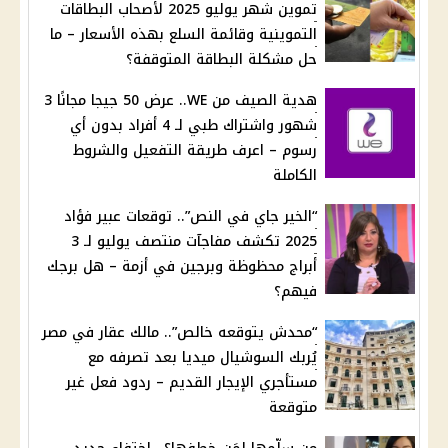
تموين شهر يوليو 2025 لأصحاب البطاقات
التموينية وقائمة السلع بهذه الأسعار – ما
حل مشكلة البطاقة المتوقفة؟
هدية الصيف من WE.. عرض 50 جيجا مجانًا 3
شهور واشتراك طبي لـ 4 أفراد بدون أي
رسوم – اعرف طريقة التفعيل والشروط
الكاملة
“الخير جاي في النص”.. توقعات عبير فؤاد
2025 تكشف مفاجآت منتصف يوليو لـ 3
أبراج محظوظة وبرجين في أزمة – هل برجك
فيهم؟
“محدش يتوقعه خالص”.. مالك عقار في مصر
يُربك السوشيال ميديا بعد تصرفه مع
مستأجري الإيجار القديم – ردود فعل غير
متوقعة