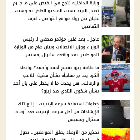
وزارة الداخلية تنجح في القبض على مـ جـ رم
تصدر الترند بسبب الفيديو الخاص به وسبب
غليان بين رواد مواقع التواصل.. اعرف
التفاصيل
عاجل.. بعد قليل مؤتمر صحفي لـ رئيس
الوزراء ووزير الاتصالات وبيان هام من الوزارة
للمواطنين بعد واقعة سنترال رمسيس
ما علاقة زيزو بفيلم أحمد وأحمد؟..واتحاد
الكرة يفـ جر مفاجأة بشأن قضية اللاعب
والزمالك.. هل يحدث ما لا يخطر على بال أحد
بشأن شكوى النادي ضد زيزو؟
خطوات استعادة سرعة الإنترنت… إتبع تلك
الإرشادات من أجل سرعة الإنترنت بعد أزمـ ة
سنترال رمسيس
تحذير من الأرصاد يقلق المواطنين.. تحول