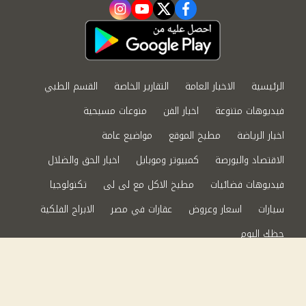
instagram
youtube
twitter
facebook
الرئيسية
الاخبار العامة
التقارير الخاصة
القسم الطبي
فيديوهات متنوعة
اخبار الفن
منوعات مسيحية
اخبار الرياضة
مطبخ الموقع
مواضيع عامة
الاقتصاد والبورصة
كمبيوتر وموبايل
اخبار الحق والضلال
فيديوهات فضائيات
مطبخ الاكل مع لى لى
تكنولوجيا
سيارات
اسعار وعروض
عقارات في مصر
الابراج الفلكية
حظك اليوم
من نحن
سياسة الخصوصية
اتصل بنا
©2024 الحق والضلال All Rights Reserved.