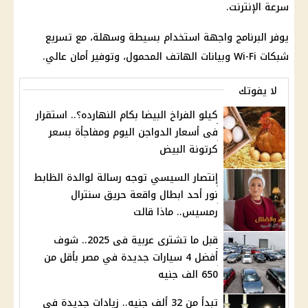
سرعة الإنترنت.
يوفر البرنامج واجهة استخدام بسيطة وسهلة، مع تسريع
شبكات Wi-Fi وبيانات الهاتف المحمول، وتوفير أمان عالي.
لا يفوتك
كيلو الفراخ البيضا بكام النهارده؟.. استقرار
فى أسعار الدواجن اليوم ومفاجأة بسعر
كرتونة البيض
إنتصار السيسي توجه رسالة لوالدة الظابط
نور أحد ابطال واقعة حريق سنترال
رمسيس.. ماذا قالت
قبل ما تشترى عربية فى 2025.. شوف
أفضل 4 سيارات جديدة في مصر بأقل من
650 الف جنيه
تبدأ من 32 ألف جنيه.. زيادات جديدة في