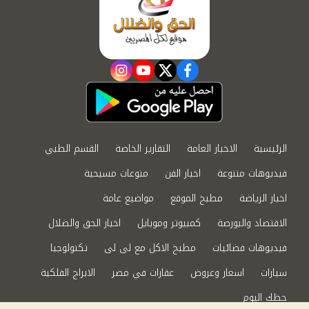
instagram
youtube
twitter
facebook
الرئيسية
الاخبار العامة
التقارير الخاصة
القسم الطبي
فيديوهات متنوعة
اخبار الفن
منوعات مسيحية
اخبار الرياضة
مطبخ الموقع
مواضيع عامة
الاقتصاد والبورصة
كمبيوتر وموبايل
اخبار الحق والضلال
فيديوهات فضائيات
مطبخ الاكل مع لى لى
تكنولوجيا
سيارات
اسعار وعروض
عقارات في مصر
الابراج الفلكية
حظك اليوم