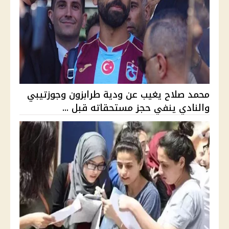
محمد صلاح يغيب عن ودية طرابزون وجوزتيبي
والنادي ينفي حجز مستحقاته قبل ...