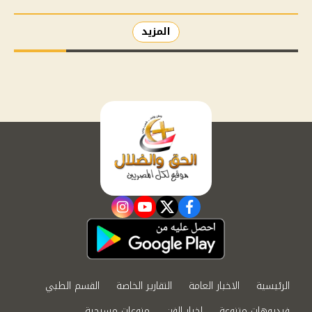
المزيد
instagram
youtube
twitter
facebook
الرئيسية
الاخبار العامة
التقارير الخاصة
القسم الطبي
فيديوهات متنوعة
اخبار الفن
منوعات مسيحية