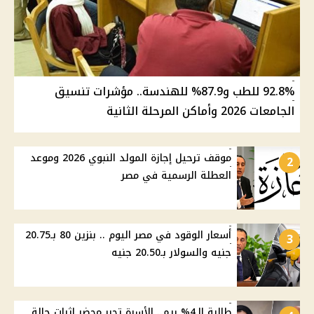
92.8% للطب و87.9% للهندسة.. مؤشرات تنسيق
الجامعات 2026 وأماكن المرحلة الثانية
موقف ترحيل إجازة المولد النبوي 2026 وموعد
2
العطلة الرسمية في مصر
أسعار الوقود في مصر اليوم .. بنزين 80 بـ20.75
3
جنيه والسولار بـ20.50 جنيه
طالبة الـ4% ريم.. الأسرة تحرر محضر إثبات حالة