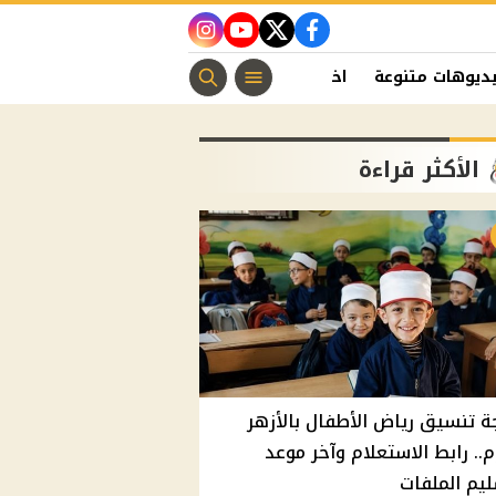
instagram
youtube
twitter
facebook
ديوهات متنوعة
اخبار الفن
منوعات مسيحية
اخبار الرياضة
الأكثر قراءة
ة تنسيق رياض الأطفال بالأزهر
م.. رابط الاستعلام وآخر موعد
يم الملفات