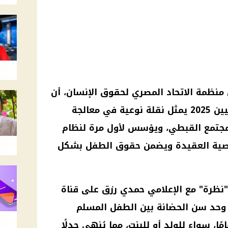
 منظمة الاتحاد المصري لحقوق الإنسان، أن
قانون الأحوال الشخصية للمسيحيين 2025 يمثل نقلة نوعية في معالجة
مجتمع القبطي، ويؤسس لأول مرة لنظام
صية العقيدة ويضمن حقوق الطفل بشكل
 "نظرة" مع الإعلامي حمدي رزق على قناة
د وحد سن الحضانة بين الطفل المسلم
مسيحي لتكون حتى سن 15 عامًا، سواء للولد أو للبنت، مما يُنهي جدلًا