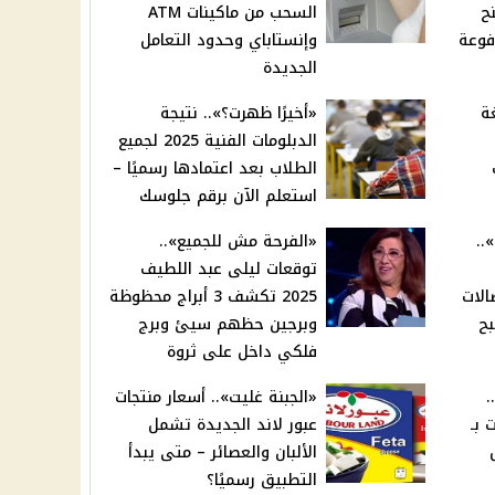
ح
السحب من ماكينات ATM
 مدفوعة
وإنستاباي وحدود التعامل
الجديدة
ة
«أخيرًا ظهرت؟».. نتيجة
الدبلومات الفنية 2025 لجميع
الطلاب بعد اعتمادها رسميًا –
استعلم الآن برقم جلوسك
..
«الفرحة مش للجميع»..
توقعات ليلى عبد اللطيف
الات
2025 تكشف 3 أبراج محظوظة
بح
وبرجين حظهم سيئ وبرج
فلكي داخل على ثروة
.
«الجبنة غليت».. أسعار منتجات
 بـ
عبور لاند الجديدة تشمل
الألبان والعصائر – متى يبدأ
التطبيق رسميًا؟