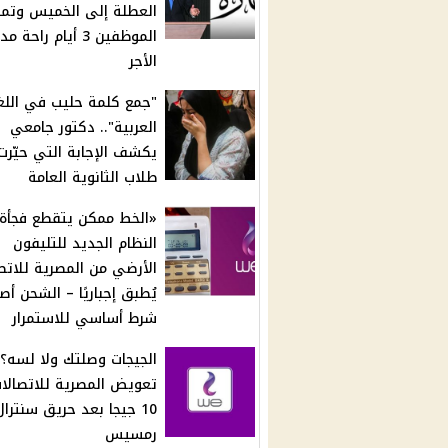
العطلة إلى الخميس وتمن
الموظفين 3 أيام راحة
الأجر
"جمع كلمة حليب في اللغ
العربية".. دكتور جامعي
يكشف الإجابة التي حيّرت
طلاب الثانوية العامة
«الخط ممكن يتقطع فجأة»
النظام الجديد للتليفون
الأرضي من المصرية للاتص
يُطبق إجباريًا – الشحن أص
شرط أساسي للاستمرار
الجيجات وصلتك ولا لسه؟.
تعويض المصرية للاتصالات
10 جيجا بعد حريق سنترال
رمسيس