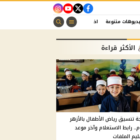
instagram
youtube
twitter
facebook
ديوهات متنوعة
اخبار الفن
منوعات مسيحية
اخبار الرياضة
الأكثر قراءة
ة تنسيق رياض الأطفال بالأزهر
م.. رابط الاستعلام وآخر موعد
يم الملفات