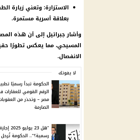
الاستزارة: وتعني زيارة الطف
بعلاقة أسرية مستمرة.
وأشار جبرائيل إلى أن هذه المص
المسيحي، مما يعكس تطورًا حقيق
الانفصال.
لا يفوتك
الحكومة تبدأ رسميًا تطبي
الرقم القومي للعقارات ف
مصر – وتحذر من العقوبات
الصارمة
"هل 23 يوليو 2025 إجازة
رسمية؟".. الحكومة تُرحل