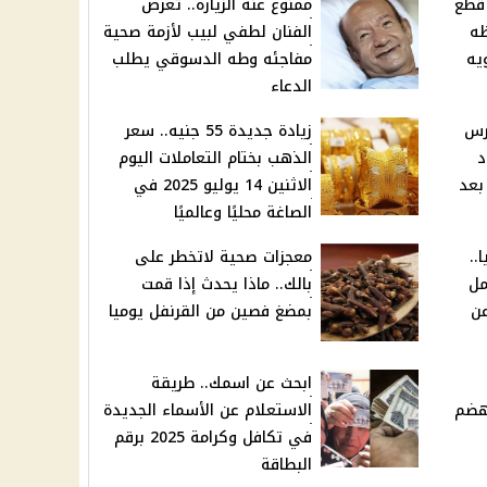
. قطع
ممنوع عنه الزياره.. تعرض
افظه
الفنان لطفي لبيب لأزمة صحية
ويه
مفاجئه وطه الدسوقي يطلب
الدعاء
رس
زيادة جديدة 55 جنيه.. سعر
د
الذهب بختام التعاملات اليوم
بعد
الاثنين 14 يوليو 2025 في
الصاغة محليًا وعالميًا
يا..
معجزات صحية لاتخطر على
مل
بالك.. ماذا يحدث إذا قمت
عن
بمضغ فصين من القرنفل يوميا
ابحث عن اسمك.. طريقة
لهضم
الاستعلام عن الأسماء الجديدة
في تكافل وكرامة 2025 برقم
البطاقة