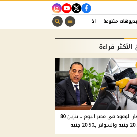
instagram
youtube
twitter
facebook
ديوهات متنوعة
اخبار الفن
منوعات مسيحية
اخبار الرياضة
الأكثر قراءة
أسعار الوقود في مصر اليوم .. بنزين 80