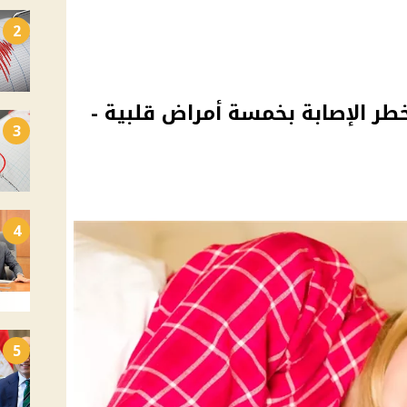
2
طر الإصابة بخمسة أمراض قلبية -
3
4
5