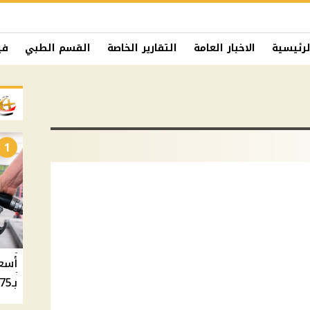
لرئيسية
الاخبار العامة
التقارير الخاصة
القسم الطبي
في
1
بـ20.75 جنيه والسولار بـ20.50 جنيه