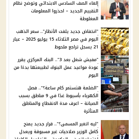
إلغاء الصف السادس الابتدائي وتوضح نظام
التقييم الجديد – احذروا المعلومات
المغلوطة
"انخفاض جديد يلفت الأنظار".. سعر الذهب
اليوم في مصر الثلاثاء 15 يوليو 2025 – عيار
21 يسجل تراجع ملحوظ
"مفيش شغل بعد 3".. البنك المركزي يقرر
عودة مواعيد عمل البنوك لطبيعتها بدءًا من
اليوم
"الضلمة هتستمر كام ساعة؟".. فصل
الكهرباء بأسيوط غدًا في 9 مناطق بسبب
الصيانة – اعرف مدة الانقطاع والمناطق
المتأثرة
"ليه اتغير المسمى؟".. قرار جديد يمنح
كامل الوزير صلاحيات غير مسبوقة ويعدل