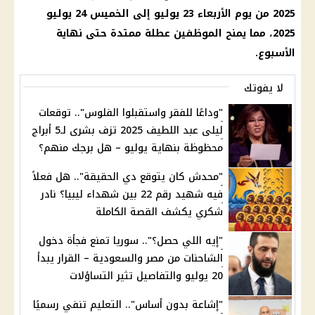
2025 من يوم الأربعاء 23 يوليو إلى الخميس 24
يوليو
2025
، مما يمنح الموظفين عطلة ممتدة حتى نهاية
الأسبوع.
لا يفوتك
"وداعًا للفقر واستقبلوا الفلوس".. توقعات
ليلى عبد اللطيف 2025 تزف بشرى لـ5 أبراج
محظوظة بنهاية يوليو – هل برجك منهم؟
"محدش كان يتوقع دي الحقيقة".. هل فعلاً
فيه شهيد رقم 22 بين شهداء ليبيا؟ نادر
شكري يكشف القصة الكاملة
"إيه اللي حصل؟".. سوريا تمنع فجأة دخول
الشاحنات من مصر والسعودية – القرار يبدأ
20 يوليو والتفاصيل تثير التساؤلات
"إشاعة بدون أساس".. التعليم تنفي رسميًا