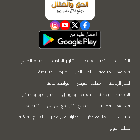
instagram
youtube
twitter
facebook
الرئيسية
الاخبار العامة
التقارير الخاصة
القسم الطبي
فيديوهات متنوعة
اخبار الفن
منوعات مسيحية
اخبار الرياضة
مطبخ الموقع
مواضيع عامة
الاقتصاد والبورصة
كمبيوتر وموبايل
اخبار الحق والضلال
فيديوهات فضائيات
مطبخ الاكل مع لى لى
تكنولوجيا
سيارات
اسعار وعروض
عقارات في مصر
الابراج الفلكية
حظك اليوم