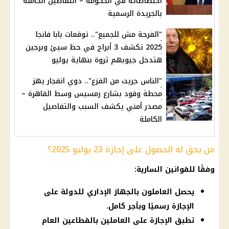
اختصاصاته في الحكومة – التفاصيل الكاملة
بالجريدة الرسمية
"الفرحة مش للجميع".. توقعات بابا فانجا
2025 تكشف 3 أبراج في حظ سيئ وبرجين
هتدخل جيوبهم ثروة بنهاية يوليو
"الناس جريت من الفزع".. دوي انفجار يهز
محطة وقود بشارع رمسيس وسط القاهرة –
مصدر أمني يكشف السبب والتفاصيل
الكاملة
من يحق له الحصول على إجازة 23 يوليو 2025؟
وفقًا للقوانين السارية:
يحصل العاملون بالجهاز الإداري للدولة على
الإجازة رسميًا وبأجر كامل.
تطبق الإجازة على العاملين بالقطاعين العام