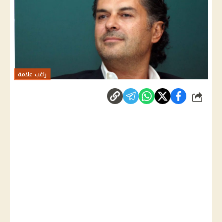
راغب علامة
شارك