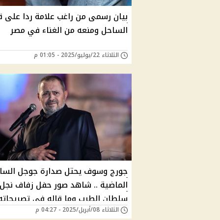
بيان رسمى من راغب علامة ردا على ق
الساحل ومنعه من الغناء في مصر
الثلاثاء 22/يوليو/2025 - 01:05 م
جورج وسوف يحتل صدارة جوجل السا
الماضية .. شاهد صور حفل زفاف نجل
سلطان الطرب وما قاله في تصريحاته 
الثلاثاء 08/أبريل/2025 - 04:27 م
عمرو أديب احزن الجمهور ماذا قال؟