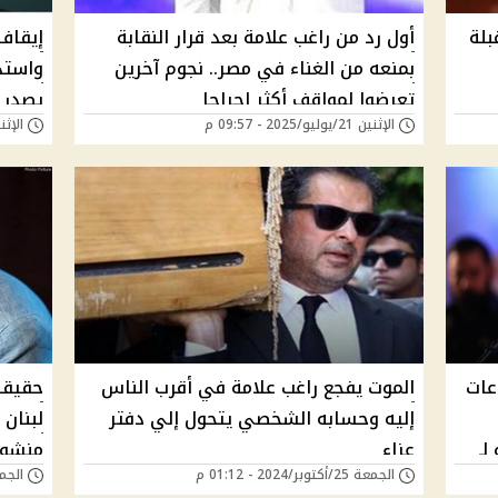
بلة
أول رد من راغب علامة بعد قرار النقابة
إيقاف
بمنعه من الغناء في مصر.. نجوم آخرين
واستد
تعرضوا لمواقف أكثر إحراجا
يصدر 
الإثنين 21/يوليو/2025 - 09:57 م
الإثنين 21/يوليو/25
رسمي
عات
الموت يفجع راغب علامة في أقرب الناس
حقيقة
إليه وحسابه الشخصي يتحول إلي دفتر
لبنان 
لـ
عزاء
منشور
الجمعة 25/أكتوبر/2024 - 01:12 م
الجمعة 11/أكتوبر/4