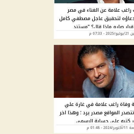
 راغب علامة عن الغناء في مصر
عاؤه لتحقيق عاجل مصطفي كامل
قرار صارم ماذا قال؟ "مستند
20 - 07:33 م
"
 وفاة راغب علامة في غارة علي
تتصدر المواقع مصدر يرد ؛ وهذا اخر
 كتبه علي حسابة الرسمي
202 - 01:48 م