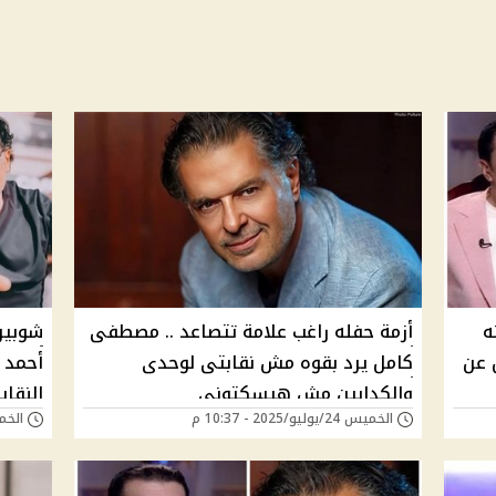
ه
أزمة حفله راغب علامة تتصاعد .. مصطفى
شوبير
 عن
كامل يرد بقوه مش نقابتى لوحدى
أحمد ف
والكدابين مش هيسكتونى
النقاب
الخميس 24/يوليو/2025 - 10:37 م
الخميس 24/يوليو