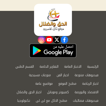
instagram
youtube
twitter
facebook
الرئيسية
الاخبار العامة
التقارير الخاصة
القسم الطبي
فيديوهات متنوعة
اخبار الفن
منوعات مسيحية
اخبار الرياضة
مطبخ الموقع
مواضيع عامة
الاقتصاد والبورصة
كمبيوتر وموبايل
اخبار الحق والضلال
فيديوهات فضائيات
مطبخ الاكل مع لى لى
تكنولوجيا