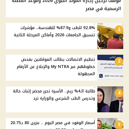
موقف ترحيل إجازة المولد النبوي 2026 وموعد العطلة
الرسمية في مصر
92.8% للطب و87.9% للهندسة.. مؤشرات
2
تنسيق الجامعات 2026 وأماكن المرحلة الثانية
تنظيم الاتصالات يطالب المواطنين بفحص
3
خطوطهم عبر My NTRA والإبلاغ عن الأرقام
المجهولة
طالبة الـ4% ريم.. الأسرة تحرر محضر إثبات حالة
4
وتدرس الطب الشرعي والوزارة ترد
أسعار الوقود في مصر اليوم .. بنزين 80 بـ20.75
5