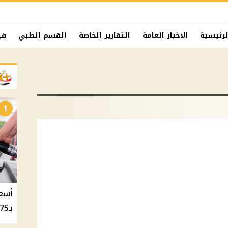
لرئيسية
الاخبار العامة
التقارير الخاصة
القسم الطبي
في
1
بـ20.75 جنيه والسولار بـ20.50 جنيه