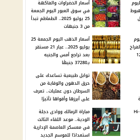
يوم
أسعار الخضراوات والفاكهة
يوليو 2025.. هبوط
في سوق العبور اليوم الجمعة
ل
25 يوليو 2025.. الطماطم تبدأ
من 3 جنيهات
وم
أسعار الذهب اليوم الجمعة 25
يوليو 2025.. الفراخ
يوليو 2025.. عيار 21 مستقر
والبلدي بـ125
بعد تراجع أمس والجنيه
بـ37280 جنيهًا
توابل طبيعية تساعدك على
حرق الدهون والوقاية من
السرطان دون عمليات.. تعرف
على أبرزها وأقواها تأثيرًا
التعليم تعلن قائمة كتب Hi-
مباراة الزمالك ووادى دجلة
الودية.. موعد اللقاء الثالث
في معسكر العاصمة الإدارية
استعدادًا للموسم الجديد