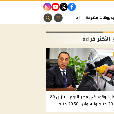
instagram
youtube
twitter
facebook
ديوهات متنوعة
اخبار الفن
منوعات مسيحية
اخبار الرياضة
الأكثر قراءة
أسعار الوقود في مصر اليوم .. بنزين 80