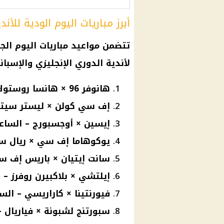
أبرز مباريات اليوم الودية للأند
لأندية الدوري الإنجليزي والإسبان
هانوفر 96 × هانسا روستوك – الساعة 4:00 عصرًا
إف سي كولن × ليستر سيتي – السا
إيسين × أوجسبورج – الساعة 6:00 مسا
يوكوهاما إف سي × ريال سوسييدا
سانت إيتيان × باريس إف سي – الس
إيلتشي × بلاكبيرن روفرز – الساعة 0
فيورنتينا × كاراريسي – الساعة 9:00 
سبورتنج لشبونة × فياريال – الساعة