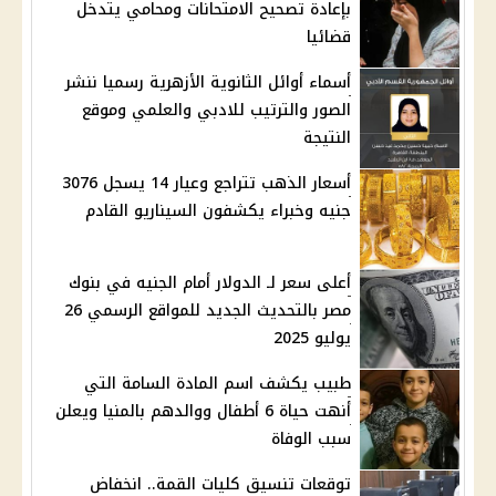
بإعادة تصحيح الامتحانات ومحامي يتدخل
قضائيا
أسماء أوائل الثانوية الأزهرية رسميا ننشر
الصور والترتيب للادبي والعلمي وموقع
النتيجة
أسعار الذهب تتراجع وعيار 14 يسجل 3076
جنيه وخبراء يكشفون السيناريو القادم
أعلى سعر لـ الدولار أمام الجنيه في بنوك
مصر بالتحديث الجديد للمواقع الرسمي 26
يوليو 2025
طبيب يكشف اسم المادة السامة التي
أنهت حياة 6 أطفال ووالدهم بالمنيا ويعلن
سبب الوفاة
توقعات تنسيق كليات القمة.. انخفاض