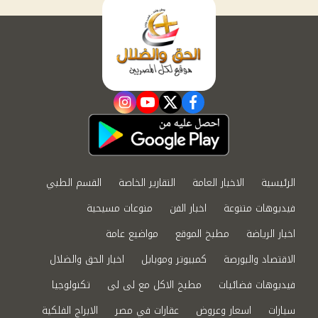
instagram
youtube
twitter
facebook
الرئيسية
الاخبار العامة
التقارير الخاصة
القسم الطبي
فيديوهات متنوعة
اخبار الفن
منوعات مسيحية
اخبار الرياضة
مطبخ الموقع
مواضيع عامة
الاقتصاد والبورصة
كمبيوتر وموبايل
اخبار الحق والضلال
فيديوهات فضائيات
مطبخ الاكل مع لى لى
تكنولوجيا
سيارات
اسعار وعروض
عقارات في مصر
الابراج الفلكية