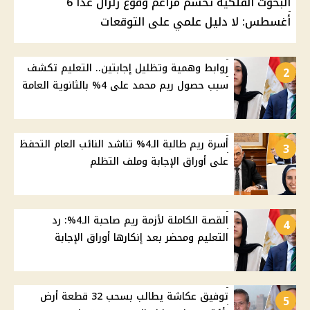
البحوث الفلكية تحسم مزاعم وقوع زلزال غدًا 6
أغسطس: لا دليل علمي على التوقعات
روابط وهمية وتظليل إجابتين.. التعليم تكشف
2
سبب حصول ريم محمد على 4% بالثانوية العامة
أسرة ريم طالبة الـ4% تناشد النائب العام التحفظ
3
على أوراق الإجابة وملف التظلم
القصة الكاملة لأزمة ريم صاحبة الـ4%: رد
4
التعليم ومحضر بعد إنكارها أوراق الإجابة
توفيق عكاشة يطالب بسحب 32 قطعة أرض
5