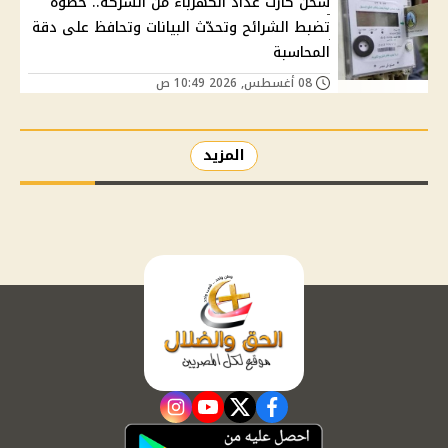
شحن كارت عداد الكهرباء من الشركة.. خطوة
تضبط الشرائح وتحدّث البيانات وتحافظ على دقة
المحاسبة
08 أغسطس, 2026 10:49 ص
المزيد
instagram
youtube
twitter
facebook