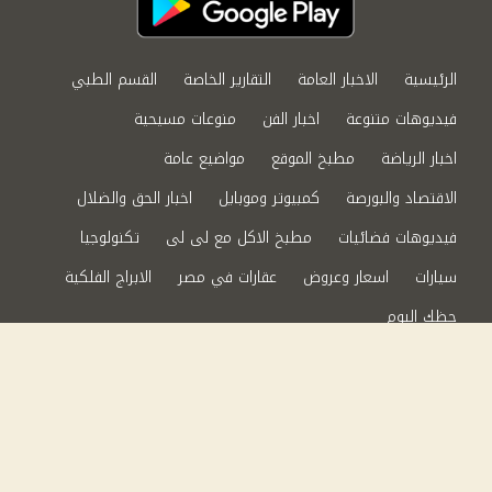
الرئيسية
الاخبار العامة
التقارير الخاصة
القسم الطبي
فيديوهات متنوعة
اخبار الفن
منوعات مسيحية
اخبار الرياضة
مطبخ الموقع
مواضيع عامة
الاقتصاد والبورصة
كمبيوتر وموبايل
اخبار الحق والضلال
فيديوهات فضائيات
مطبخ الاكل مع لى لى
تكنولوجيا
سيارات
اسعار وعروض
عقارات في مصر
الابراج الفلكية
حظك اليوم
من نحن
سياسة الخصوصية
اتصل بنا
©2024 الحق والضلال All Rights Reserved.
Powered by