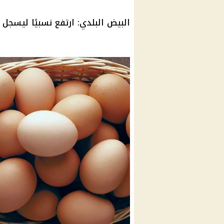
البيض البلدي
: ارتفع نسبيًا ليسجل 160 جنيهًا للكرتونة.