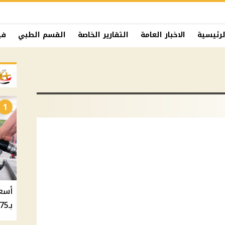
لرئيسية
الاخبار العامة
التقارير الخاصة
القسم الطبي
في
1
بـ20.75 جنيه والسولار بـ20.50 جنيه