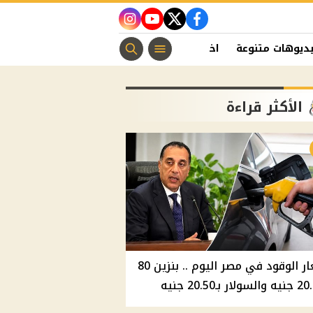
instagram
youtube
twitter
facebook
ديوهات متنوعة
اخبار الفن
منوعات مسيحية
اخبار الرياضة
الأكثر قراءة
أسعار الوقود في مصر اليوم .. بنزين 80