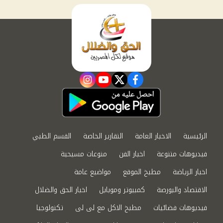
instagram
youtube
twitter
facebook
الرئيسية
الاخبار العامة
التقارير الخاصة
القسم الطبي
فيديوهات متنوعة
اخبار الفن
منوعات مسيحية
اخبار الرياضة
مطبخ الموقع
مواضيع عامة
الاقتصاد والبورصة
كمبيوتر وموبايل
اخبار الحق والضلال
فيديوهات فضائيات
مطبخ الاكل مع لى لى
تكنولوجيا