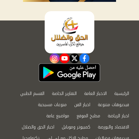
instagram
youtube
twitter
facebook
الرئيسية
الاخبار العامة
التقارير الخاصة
القسم الطبي
فيديوهات متنوعة
اخبار الفن
منوعات مسيحية
اخبار الرياضة
مطبخ الموقع
مواضيع عامة
الاقتصاد والبورصة
كمبيوتر وموبايل
اخبار الحق والضلال
فيديوهات فضائيات
مطبخ الاكل مع لى لى
تكنولوجيا